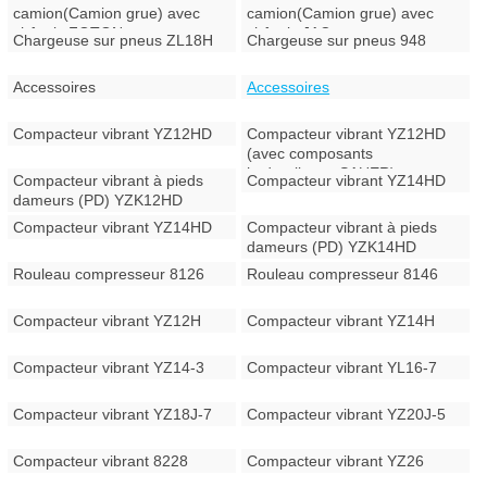
camion(Camion grue) avec
camion(Camion grue) avec
châssis FOTON
châssis JAC
Chargeuse sur pneus ZL18H
Chargeuse sur pneus 948
Accessoires
Accessoires
Compacteur vibrant YZ12HD
Compacteur vibrant YZ12HD
(avec composants
hydrauliques SAUER)
Compacteur vibrant à pieds
Compacteur vibrant YZ14HD
dameurs (PD) YZK12HD
Compacteur vibrant YZ14HD
Compacteur vibrant à pieds
dameurs (PD) YZK14HD
Rouleau compresseur 8126
Rouleau compresseur 8146
Compacteur vibrant YZ12H
Compacteur vibrant YZ14H
Compacteur vibrant YZ14-3
Compacteur vibrant YL16-7
Compacteur vibrant YZ18J-7
Compacteur vibrant YZ20J-5
Compacteur vibrant 8228
Compacteur vibrant YZ26