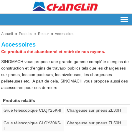
Accueil
Produits
Retour
Accessoires
Accessoires
Ce produit a été abandonné et retiré de nos rayons.
SINOMACH vous propose une grande gamme complète d'engins de
construction et d'engins de travaux publics tels que les chargeuses
sur pneus, les compacteurs, les niveleuses, les chargeuses
pelleteuses etc.. A part de cela, SINOMACH vous propose aussi des
accessoires pour ces derniers.
Produits relatifs
Grue télescopique CLQY25K-II
Chargeuse sur pneus ZL30H
Grue télescopique CLQY30K5-
Chargeuse sur pneus ZL50H
I