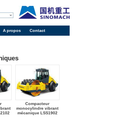
A propos
Contact
niques
r
Compacteur
ibrant
monocylindre vibrant
S2102
mécanique LSS1902