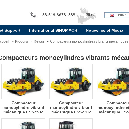
+86-519-86781388
Sites
Britain
 et Support
International SINOMACH
Nouvelles et Média
internationaux:
ccueil
Produits
Retour
Compacteurs monocylindres vibrants mécaniques
Compacteurs monocylindres vibrants méca
Compacteur
Compacteur
Compacteu
monocylindre vibrant
monocylindre vibrant
monocylindre v
mécanique LSS2502
mécanique LSS2302
mécanique LS