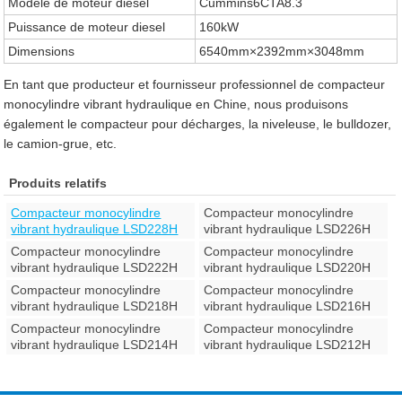
Modèle de moteur diesel
Cummins6CTA8.3
Puissance de moteur diesel
160kW
Dimensions
6540mm×2392mm×3048mm
En tant que producteur et fournisseur professionnel de compacteur
monocylindre vibrant hydraulique en Chine, nous produisons
également le compacteur pour décharges, la niveleuse, le bulldozer,
le camion-grue, etc.
Produits relatifs
Compacteur monocylindre
Compacteur monocylindre
vibrant hydraulique LSD228H
vibrant hydraulique LSD226H
Compacteur monocylindre
Compacteur monocylindre
vibrant hydraulique LSD222H
vibrant hydraulique LSD220H
Compacteur monocylindre
Compacteur monocylindre
vibrant hydraulique LSD218H
vibrant hydraulique LSD216H
Compacteur monocylindre
Compacteur monocylindre
vibrant hydraulique LSD214H
vibrant hydraulique LSD212H