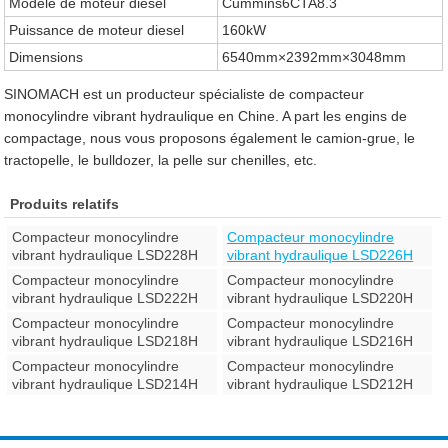
Modèle de moteur diesel
Cummins6CTA8.3
Puissance de moteur diesel
160kW
Dimensions
6540mm×2392mm×3048mm
SINOMACH est un producteur spécialiste de compacteur
monocylindre vibrant hydraulique en Chine. A part les engins de
compactage, nous vous proposons également le camion-grue, le
tractopelle, le bulldozer, la pelle sur chenilles, etc.
Produits relatifs
Compacteur monocylindre
Compacteur monocylindre
vibrant hydraulique LSD228H
vibrant hydraulique LSD226H
Compacteur monocylindre
Compacteur monocylindre
vibrant hydraulique LSD222H
vibrant hydraulique LSD220H
Compacteur monocylindre
Compacteur monocylindre
vibrant hydraulique LSD218H
vibrant hydraulique LSD216H
Compacteur monocylindre
Compacteur monocylindre
vibrant hydraulique LSD214H
vibrant hydraulique LSD212H