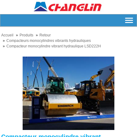
Accueil
Produits
Retour
Compacteurs monocylindres vibrants hydrauliques
Compacteur monocylindre vibrant hydraulique LSD222H
Compacteur monocylindre vibrant