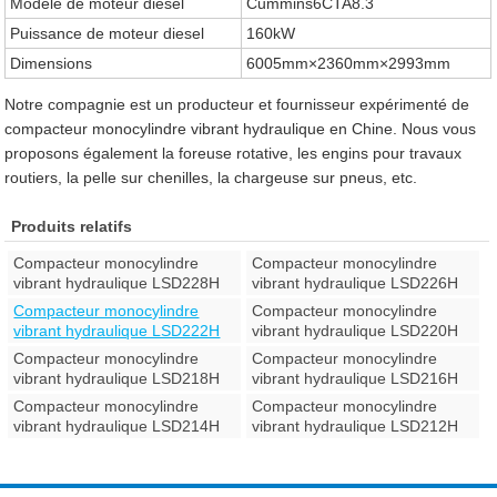
Modèle de moteur diesel
Cummins6CTA8.3
Puissance de moteur diesel
160kW
Dimensions
6005mm×2360mm×2993mm
Notre compagnie est un producteur et fournisseur expérimenté de
compacteur monocylindre vibrant hydraulique en Chine. Nous vous
proposons également la foreuse rotative, les engins pour travaux
routiers, la pelle sur chenilles, la chargeuse sur pneus, etc.
Produits relatifs
Compacteur monocylindre
Compacteur monocylindre
vibrant hydraulique LSD228H
vibrant hydraulique LSD226H
Compacteur monocylindre
Compacteur monocylindre
vibrant hydraulique LSD222H
vibrant hydraulique LSD220H
Compacteur monocylindre
Compacteur monocylindre
vibrant hydraulique LSD218H
vibrant hydraulique LSD216H
Compacteur monocylindre
Compacteur monocylindre
vibrant hydraulique LSD214H
vibrant hydraulique LSD212H