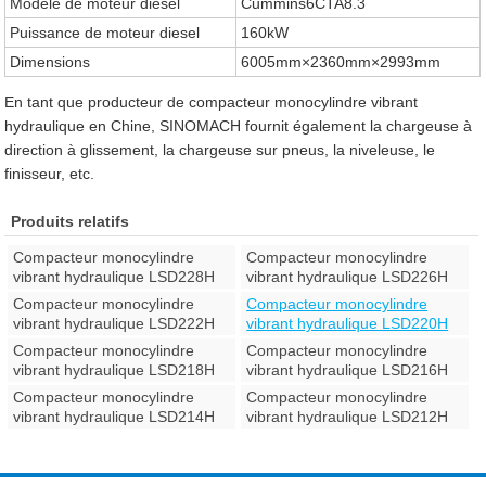
Modèle de moteur diesel
Cummins6CTA8.3
Puissance de moteur diesel
160kW
Dimensions
6005mm×2360mm×2993mm
En tant que producteur de compacteur monocylindre vibrant
hydraulique en Chine, SINOMACH fournit également la chargeuse à
direction à glissement, la chargeuse sur pneus, la niveleuse, le
finisseur, etc.
Produits relatifs
Compacteur monocylindre
Compacteur monocylindre
vibrant hydraulique LSD228H
vibrant hydraulique LSD226H
Compacteur monocylindre
Compacteur monocylindre
vibrant hydraulique LSD222H
vibrant hydraulique LSD220H
Compacteur monocylindre
Compacteur monocylindre
vibrant hydraulique LSD218H
vibrant hydraulique LSD216H
Compacteur monocylindre
Compacteur monocylindre
vibrant hydraulique LSD214H
vibrant hydraulique LSD212H