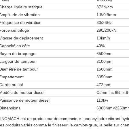
Charge linéaire statique
373N/cm
Amplitude de vibration
1.8/0.9mm
Fréquence de vibration
30/36Hz
Force centrifuge
290/200kN
Vitesse de déplacement
10km/h
Capacité en côte
40%
Rayon de braquage
6500mm
Largeur de tambour
2100mm
Diamètre de tambour
1500mm
Empattement
3050mm
Garde au sol
472mm
Modèle de moteur diesel
Cummins 6BT5.9
Puissance de moteur diesel
110kw
Dimensions
6000mm×2250m
INOMACH est un producteur de compacteur monocylindre vibrant hydr
es produits variés comme le finisseur, le camion-grue, la pelle sur chenil