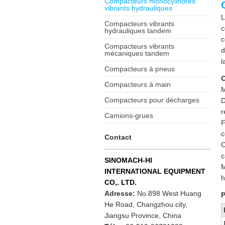
Compacteurs monocylindres
vibrants hydrauliques
L
Compacteurs vibrants
c
hydrauliques tandem
c
Compacteurs vibrants
d
mécaniques tandem
l
Compacteurs à pneus
C
Compacteurs à main
M
Compacteurs pour décharges
D
r
Camions-grues
F
c
Contact
C
c
SINOMACH-HI
M
INTERNATIONAL EQUIPMENT
h
CO,. LTD.
Adresse:
No.898 West Huang
P
He Road, Changzhou city,
Jiangsu Province, China