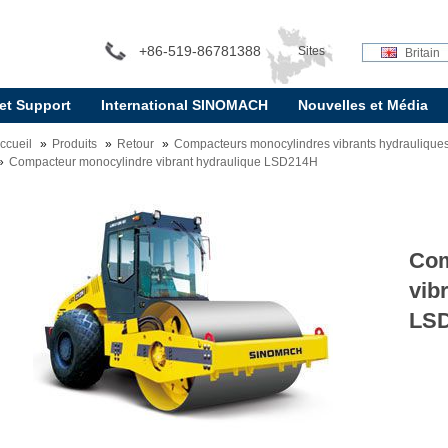
+86-519-86781388
Sites
Britain
 et Support
International SINOMACH
Nouvelles et Média
internationaux:
ccueil
Produits
Retour
Compacteurs monocylindres vibrants hydraulique
Compacteur monocylindre vibrant hydraulique LSD214H
Com
vib
LS