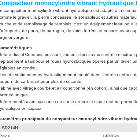
Compacteur monocylindre vibrant hydraulique
e compacteur monocylindre vibrant hydraulique est adapté à la compa
omme le gravier, la pierre concassée, le sol sableux et autres matéri
ouche et de remplissage de remblais, c'est un équipement idéal pour la
'aéroports, de ports, de barrages, de voies ferrées et encore beaucoup
arge envergure.
aractéristiques
oteur diesel Cummins puissant, moteur diesel avec contrôle électroniq
éplacement à tambour et roues hydrostatiques opérés par un levier 
églables en continu.
rein de stationnement hydrauliquement monté dans l'entrée centrale de
oupure de carburant pour plus de sécurité.
abine avec vitrage courbé et air conditionné (en option), ainsi que c
arénée unique.
oteur monté avec puissance de sortie arrière et capot moteur permett
ydraulique principaux.
aramètres principaux du compacteur monocylindre vibrant hydra
LSD214H
Poids
14000kg