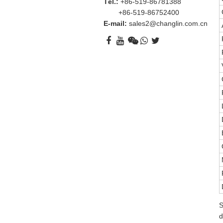
Tél.:
+86-519-86781388
+86-519-86752400
E-mail:
sales2@changlin.com.cn
S
d