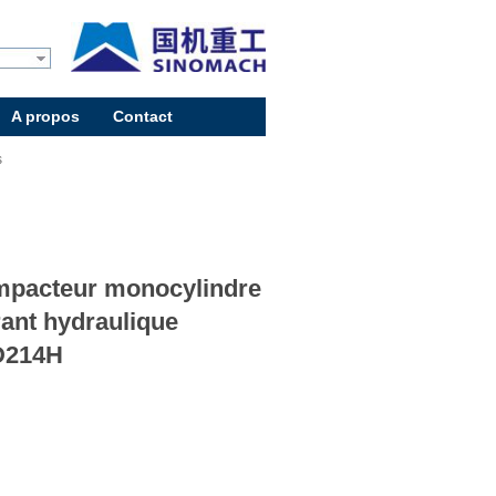
A propos
Contact
s
pacteur monocylindre
rant hydraulique
D214H