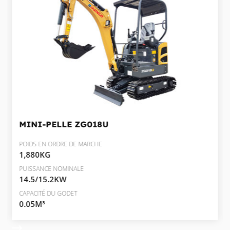
MINI-PELLE
ZG018U
POIDS EN ORDRE DE MARCHE
1,880KG
PUISSANCE NOMINALE
14.5/15.2KW
CAPACITÉ DU GODET
0.05M³