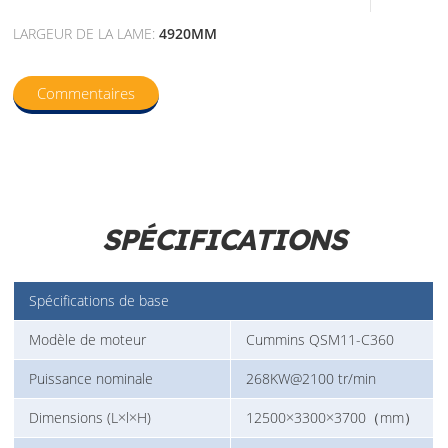
LARGEUR DE LA LAME:
4920MM
Commentaires
SPÉCIFICATIONS
Spécifications de base
Modèle de moteur
Cummins QSM11-C360
Puissance nominale
268KW@2100 tr/min
Dimensions (L×l×H)
12500×3300×3700（mm）