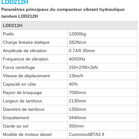
LDD212H
Paramètres principaux du compacteur vibrant hydraulique
tandem LDD212H
LDD212H
Poids
12000kg
Charge linéaire statique
282N/cm
Amplitude de vibration
0.74/0.35mm
Fréquence de vibration
40/50Hz
Force centrifuge
150×2/99×2kN
Vitesse de déplacement
13km/h
Capacité en côte
40%
Rayon de braquage
7000mm
Largeur de tambour
2130mm
Diamètre de tambour
1350mm
Empattement
3440mm
Garde au sol
350mm
Modèle de moteur diesel
Cummins4BTA3.9