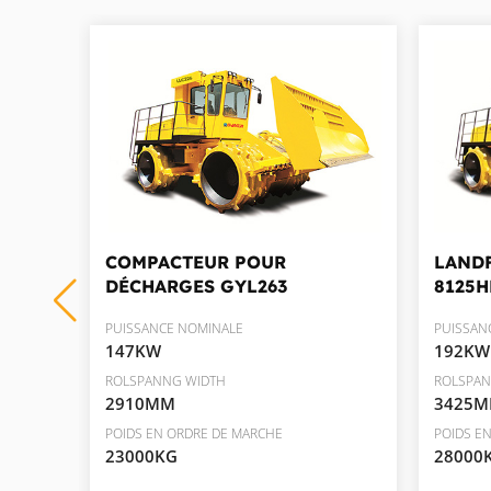
COMPACTEUR POUR
LAND
DÉCHARGES
GYL263
8125H
PUISSANCE NOMINALE
PUISSAN
147KW
192KW
ROLSPANNG WIDTH
ROLSPAN
2910MM
3425
POIDS EN ORDRE DE MARCHE
POIDS E
23000KG
28000