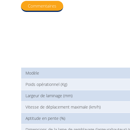
Commentaires
Modèle
Poids opérationnel (Kg)
Largeur de laminage (mm)
Vitesse de déplacement maximale (km/h)
Aptitude en pente (%)
Dimensions de la lame de remblayage (largeur×hauteur) 