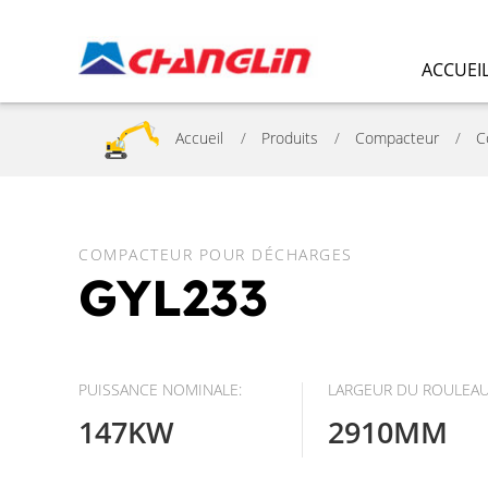
ACCUEI
Accueil
Produits
Compacteur
C
COMPACTEUR POUR DÉCHARGES
GYL233
PUISSANCE NOMINALE:
LARGEUR DU ROULEAU
147KW
2910MM