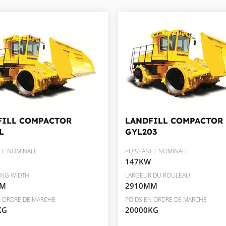
FILL COMPACTOR
LANDFILL COMPACTOR
L
GYL203
CE NOMINALE
PUISSANCE NOMINALE
147KW
NG WIDTH
LARGEUR DU ROULEAU
MM
2910MM
N ORDRE DE MARCHE
POIDS EN ORDRE DE MARCHE
KG
20000KG