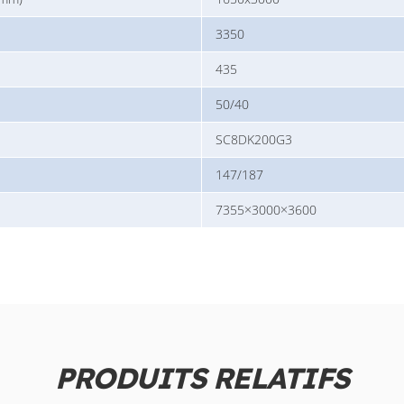
3350
435
50/40
SC8DK200G3
147/187
7355×3000×3600
PRODUITS RELATIFS