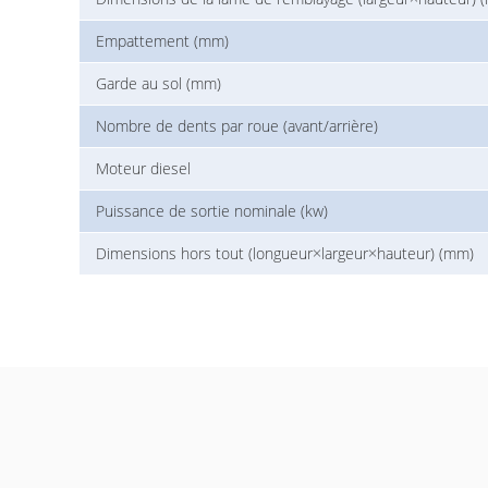
Empattement (mm)
Garde au sol (mm)
Nombre de dents par roue (avant/arrière)
Moteur diesel
Puissance de sortie nominale (kw)
Dimensions hors tout (longueur×largeur×hauteur) (mm)