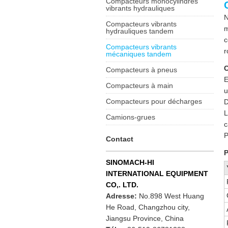
Compacteurs monocylindres
vibrants hydrauliques
N
Compacteurs vibrants
m
hydrauliques tandem
c
Compacteurs vibrants
r
mécaniques tandem
C
Compacteurs à pneus
E
Compacteurs à main
u
Compacteurs pour décharges
D
L
Camions-grues
c
P
Contact
P
SINOMACH-HI
INTERNATIONAL EQUIPMENT
CO,. LTD.
Adresse:
No.898 West Huang
He Road, Changzhou city,
Jiangsu Province, China