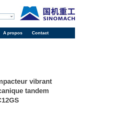
A propos
Contact
pacteur vibrant
anique tandem
C12GS