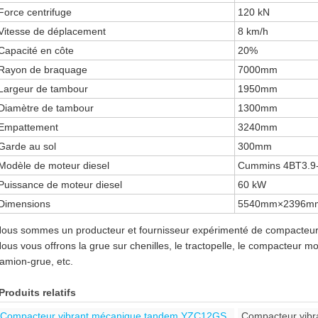
Force centrifuge
120 kN
Vitesse de déplacement
8 km/h
Capacité en côte
20%
Rayon de braquage
7000mm
Largeur de tambour
1950mm
Diamètre de tambour
1300mm
Empattement
3240mm
Garde au sol
300mm
Modèle de moteur diesel
Cummins 4BT3.9
Puissance de moteur diesel
60 kW
Dimensions
5540mm×2396m
ous sommes un producteur et fournisseur expérimenté de compacteur
ous vous offrons la grue sur chenilles, le tractopelle, le compacteur mo
amion-grue, etc.
Produits relatifs
Compacteur vibrant mécanique tandem YZC12GS
Compacteur vib