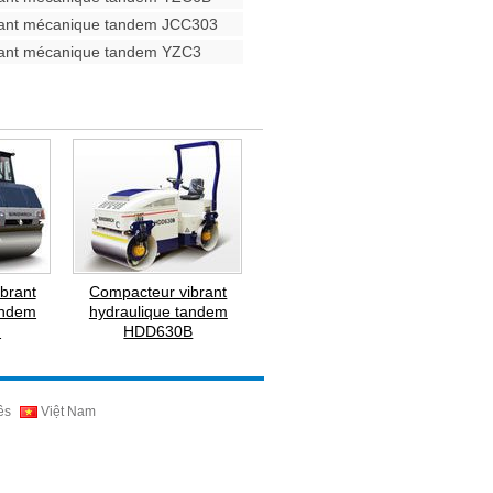
rant mécanique tandem JCC303
rant mécanique tandem YZC3
brant
Compacteur vibrant
andem
hydraulique tandem
H
HDD630B
ês
Việt Nam