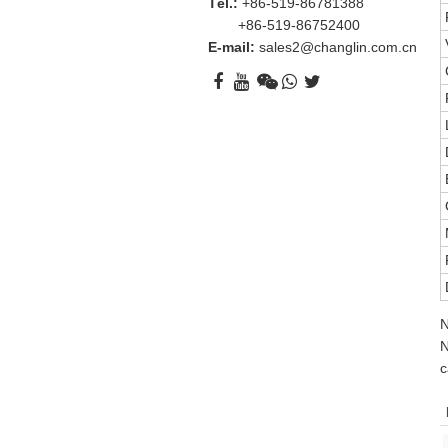
Tél.:
+86-519-86781388
+86-519-86752400
E-mail:
sales2@changlin.com.cn
N
N
c