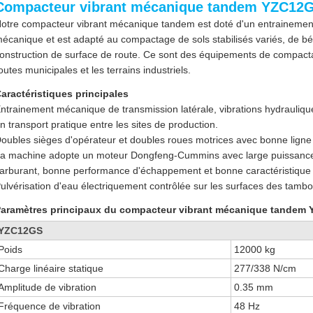
Compacteur vibrant mécanique tandem YZC12
otre compacteur vibrant mécanique tandem est doté d'un entrainement
écanique et est adapté au compactage de sols stabilisés variés, de bé
onstruction de surface de route. Ce sont des équipements de compacta
outes municipales et les terrains industriels.
aractéristiques principales
ntrainement mécanique de transmission latérale, vibrations hydrauliques
n transport pratique entre les sites de production.
oubles sièges d'opérateur et doubles roues motrices avec bonne ligne
a machine adopte un moteur Dongfeng-Cummins avec large puissance
arburant, bonne performance d'échappement et bonne caractéristique
ulvérisation d'eau électriquement contrôlée sur les surfaces des tambo
aramètres principaux du compacteur vibrant mécanique tandem
YZC12GS
Poids
12000 kg
Charge linéaire statique
277/338 N/cm
Amplitude de vibration
0.35 mm
Fréquence de vibration
48 Hz