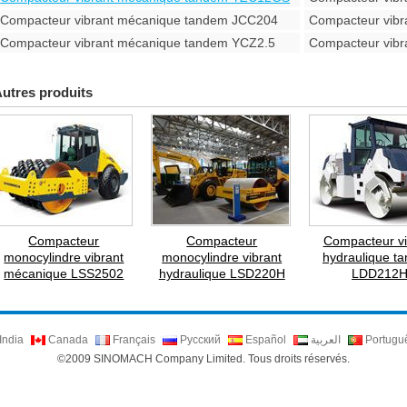
Compacteur vibrant mécanique tandem JCC204
Compacteur vib
Compacteur vibrant mécanique tandem YCZ2.5
Compacteur vib
utres produits
Compacteur
Compacteur
Compacteur vi
monocylindre vibrant
monocylindre vibrant
hydraulique t
mécanique LSS2502
hydraulique LSD220H
LDD212
India
Canada
Français
Русский
Español
العربية
Portugu
©2009 SINOMACH Company Limited. Tous droits réservés.