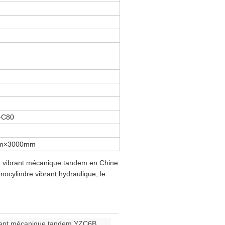
-C80
m×3000mm
 vibrant mécanique tandem en Chine.
nocylindre vibrant hydraulique, le
rant mécanique tandem YZC6B