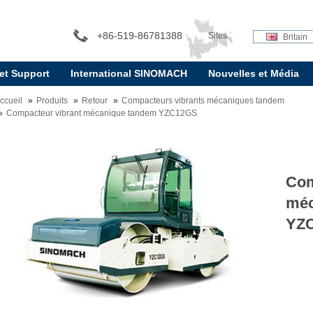
+86-519-86781388
Sites
Britain
 et Support
International SINOMACH
Nouvelles et Média
internationaux:
ccueil
Produits
Retour
Compacteurs vibrants mécaniques tandem
Compacteur vibrant mécanique tandem YZC12GS
Com
méc
YZ