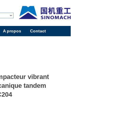
A propos
Contact
pacteur vibrant
anique tandem
C204