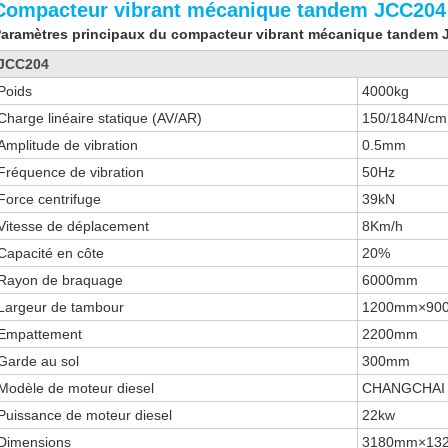
Compacteur vibrant mécanique tandem JCC204
aramètres principaux du compacteur vibrant mécanique tandem
JCC204
Poids
4000kg
Charge linéaire statique (AV/AR)
150/184N/cm
Amplitude de vibration
0.5mm
Fréquence de vibration
50Hz
Force centrifuge
39kN
Vitesse de déplacement
8Km/h
Capacité en côte
20%
Rayon de braquage
6000mm
Largeur de tambour
1200mm×90
Empattement
2200mm
Garde au sol
300mm
Modèle de moteur diesel
CHANGCHAI
Puissance de moteur diesel
22kw
Dimensions
3180mm×13