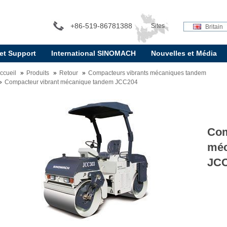
+86-519-86781388
Sites
Britain
 et Support
International SINOMACH
Nouvelles et Média
internationaux:
ccueil
Produits
Retour
Compacteurs vibrants mécaniques tandem
Compacteur vibrant mécanique tandem JCC204
Com
méc
JC