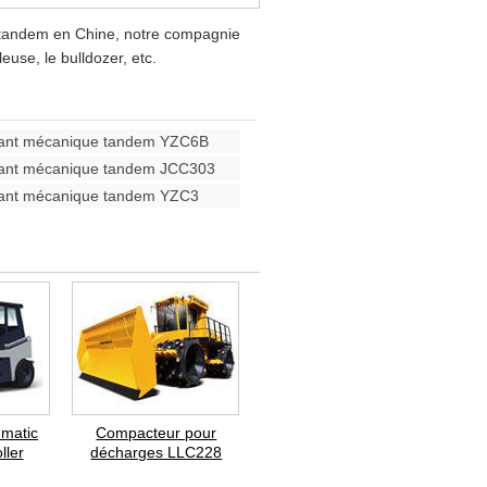
 tandem en Chine, notre compagnie
use, le bulldozer, etc.
rant mécanique tandem YZC6B
rant mécanique tandem JCC303
rant mécanique tandem YZC3
matic
Compacteur pour
ller
décharges LLC228