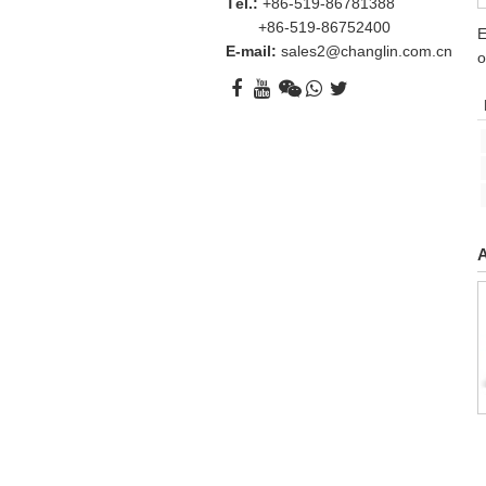
Tél.:
+86-519-86781388
+86-519-86752400
E
E-mail:
sales2@changlin.com.cn
o
A