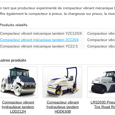
n tant que producteur expérimenté de compacteur vibrant mécanique
ffre également le compacteur à pneus, la chargeuse sur pneus, la nivele
Produits relatifs
Compacteur vibrant mécanique tandem YZC12GS
Compacteur vib
Compacteur vibrant mécanique tandem JCC204
Compacteur vib
Compacteur vibrant mécanique tandem YCZ2.5
Compacteur vib
utres produits
Compacteur vibrant
Compacteur vibrant
LRS2030 Pneu
hydraulique tandem
hydraulique tandem
Tire Road Ro
LDD212H
HDD630B