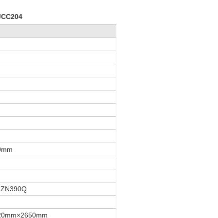
 JCC204
0mm
 ZN390Q
20mm×2650mm