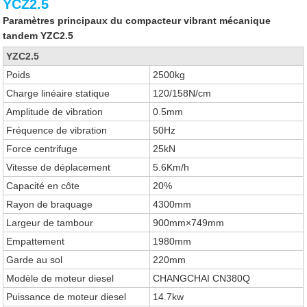
YCZ2.5
Paramètres principaux du compacteur vibrant mécanique
tandem YZC2.5
YZC2.5
Poids
2500kg
Charge linéaire statique
120/158N/cm
Amplitude de vibration
0.5mm
Fréquence de vibration
50Hz
Force centrifuge
25kN
Vitesse de déplacement
5.6Km/h
Capacité en côte
20%
Rayon de braquage
4300mm
Largeur de tambour
900mm×749mm
Empattement
1980mm
Garde au sol
220mm
Modèle de moteur diesel
CHANGCHAI CN380Q
Puissance de moteur diesel
14.7kw