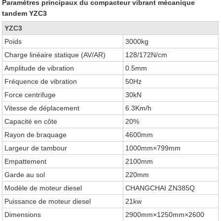
Paramètres principaux du compacteur vibrant mécanique
tandem YZC3
YZC3
Poids
3000kg
Charge linéaire statique (AV/AR)
128/172N/cm
Amplitude de vibration
0.5mm
Fréquence de vibration
50Hz
Force centrifuge
30kN
Vitesse de déplacement
6.3Km/h
Capacité en côte
20%
Rayon de braquage
4600mm
Largeur de tambour
1000mm×799mm
Empattement
2100mm
Garde au sol
220mm
Modèle de moteur diesel
CHANGCHAI ZN385Q
Puissance de moteur diesel
21kw
Dimensions
2900mm×1250mm×2600