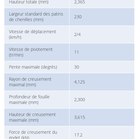
Hauteur totale (mm)
2,365
Largeur standard des patins
230
de chenilles (mm)
Vitesse de déplacement
2/4
(km/h)
Vitesse de pivotement
11
(tr/min)
Pente maximale (degrés)
30
Rayon de creusement
4,125
maximal (mm)
Profondeur de fouille
2,300
maximale (mm)
Hauteur de creusement
3,615
maximale (mm)
Force de creusement du
17.2
godet (kN)