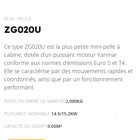
MINI-PELLE
ZG020U
Ce type ZG020U est la plus petite mini-pelle à
cabine, dotée d'un puissant moteur Yanmar
conforme aux normes d'émissions Euro 5 et T4.
Elle se caractérise par des mouvements rapides et
coordonnés, ainsi que par un fonctionnement
performant.
POIDS EN ORDRE DE MARCHE
2,000KG
PUISSANCE NOMINALE
14.5/15.2KW
CAPACITÉ DU GODET
0.05M³