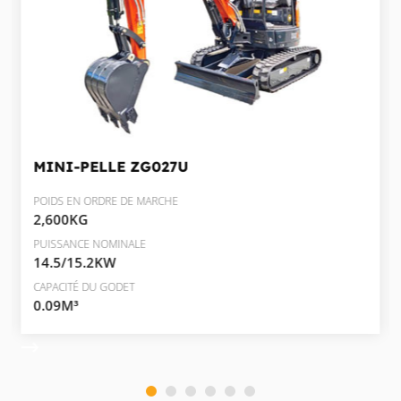
MINI-PELLE
ZG027U
POIDS EN ORDRE DE MARCHE
2,600KG
PUISSANCE NOMINALE
14.5/15.2KW
CAPACITÉ DU GODET
0.09M³