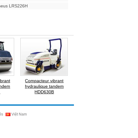
neus LRS226H
brant
Compacteur vibrant
andem
hydraulique tandem
H
HDD630B
ês
Việt Nam