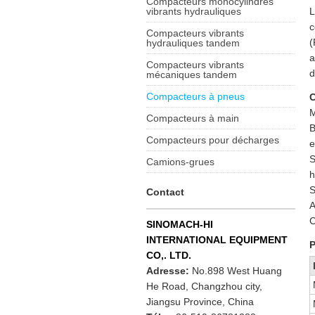
Compacteurs monocylindres
vibrants hydrauliques
L
c
Compacteurs vibrants
(
hydrauliques tandem
a
Compacteurs vibrants
d
mécaniques tandem
Compacteurs à pneus
C
M
Compacteurs à main
B
Compacteurs pour décharges
e
S
Camions-grues
h
S
Contact
A
C
SINOMACH-HI
INTERNATIONAL EQUIPMENT
P
CO,. LTD.
Adresse:
No.898 West Huang
He Road, Changzhou city,
Jiangsu Province, China