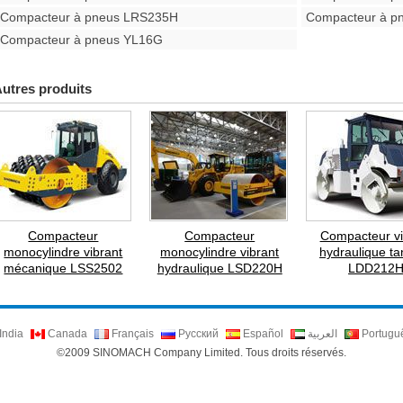
Compacteur à pneus LRS235H
Compacteur à p
Compacteur à pneus YL16G
utres produits
Compacteur
Compacteur
Compacteur vi
monocylindre vibrant
monocylindre vibrant
hydraulique t
mécanique LSS2502
hydraulique LSD220H
LDD212
India
Canada
Français
Русский
Español
العربية
Portugu
©2009 SINOMACH Company Limited. Tous droits réservés.