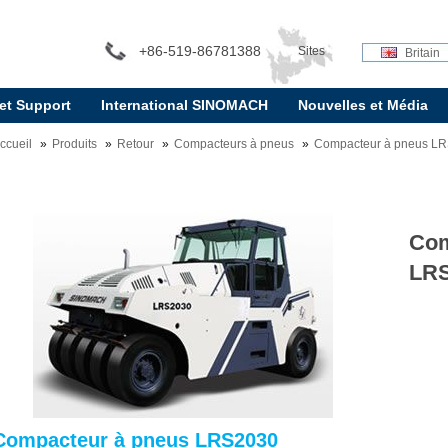
+86-519-86781388
Sites
Britain
 et Support
International SINOMACH
Nouvelles et Média
internationaux:
ccueil
Produits
Retour
Compacteurs à pneus
Compacteur à pneus L
Com
LR
Compacteur à pneus LRS2030