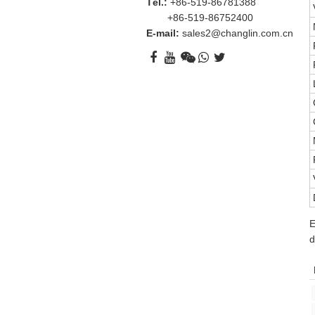
Tél.:
+86-519-86781388
+86-519-86752400
E-mail:
sales2@changlin.com.cn
E
d