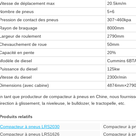
Vitesse de déplacement max
20.5km/m
Nombre de pneus
5+6
Pression de contact des pneus
307~460kpa
Rayon de braquage
8000mm
Largeur de roulement
2790mm
Chevauchement de roue
50mm
Capacité en pente
20%
Modèle de diesel
Cummins 6BTA
Puissance du diesel
125kw
Vitesse du diesel
2300r/min
Dimensions (avec cabine)
4874mm×279
n tant que producteur de compacteur à pneus en Chine, nous fournis
irection à glissement, la niveleuse, le bulldozer, le tractopelle, etc.
Produits relatifs
Compacteur à pneus LRS2030
Compacteur à p
Compacteur à pneus LRS1626
Compacteur à p