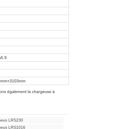
5.9
0mm×3103mm
sons également la chargeuse à
neus LRS230
neus LRS1016