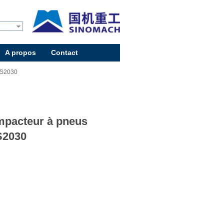
A propos
Contact
RS2030
pacteur à pneus
S2030