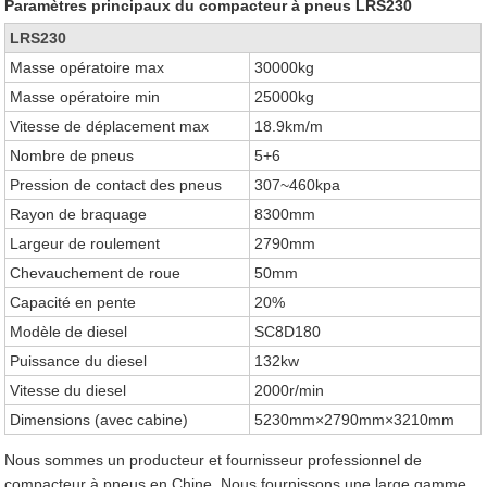
Paramètres principaux du compacteur à pneus LRS230
LRS230
Masse opératoire max
30000kg
Masse opératoire min
25000kg
Vitesse de déplacement max
18.9km/m
Nombre de pneus
5+6
Pression de contact des pneus
307~460kpa
Rayon de braquage
8300mm
Largeur de roulement
2790mm
Chevauchement de roue
50mm
Capacité en pente
20%
Modèle de diesel
SC8D180
Puissance du diesel
132kw
Vitesse du diesel
2000r/min
Dimensions (avec cabine)
5230mm×2790mm×3210mm
Nous sommes un producteur et fournisseur professionnel de
compacteur à pneus en Chine. Nous fournissons une large gamme