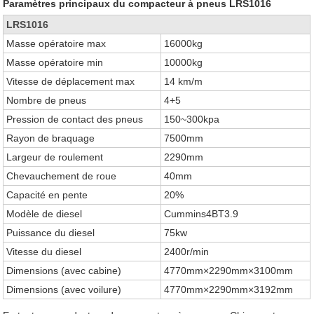
Paramètres principaux du compacteur à pneus LRS1016
LRS1016
Masse opératoire max
16000kg
Masse opératoire min
10000kg
Vitesse de déplacement max
14 km/m
Nombre de pneus
4+5
Pression de contact des pneus
150~300kpa
Rayon de braquage
7500mm
Largeur de roulement
2290mm
Chevauchement de roue
40mm
Capacité en pente
20%
Modèle de diesel
Cummins4BT3.9
Puissance du diesel
75kw
Vitesse du diesel
2400r/min
Dimensions (avec cabine)
4770mm×2290mm×3100mm
Dimensions (avec voilure)
4770mm×2290mm×3192mm