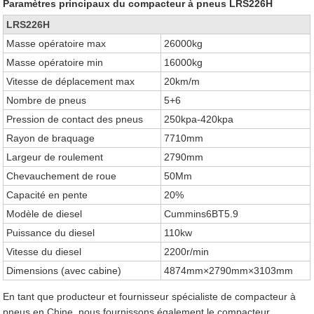
Paramètres principaux du compacteur à pneus LRS226H
LRS226H
Masse opératoire max
26000kg
Masse opératoire min
16000kg
Vitesse de déplacement max
20km/m
Nombre de pneus
5+6
Pression de contact des pneus
250kpa-420kpa
Rayon de braquage
7710mm
Largeur de roulement
2790mm
Chevauchement de roue
50Mm
Capacité en pente
20%
Modèle de diesel
Cummins6BT5.9
Puissance du diesel
110kw
Vitesse du diesel
2200r/min
Dimensions (avec cabine)
4874mm×2790mm×3103mm
En tant que producteur et fournisseur spécialiste de compacteur à
pneus en Chine, nous fournissons également le compacteur