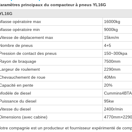
aramètres principaux du compacteur à pneus YL16G
YL16G
Masse opératoire max
16000kg
Masse opératoire min
9000kg
Vitesse de déplacement max
15km/m
Nombre de pneus
4+5
Pression de contact des pneus
150~300kpa
Rayon de braquage
7500mm
Largeur de roulement
2290mm
Chevauchement de roue
40Mm
Capacité en pente
20%
Modèle de diesel
Cummins4BTA
Puissance du diesel
95kw
Vitesse du diesel
2400r/min
Dimensions (avec cabine)
4770mm×229
otre compagnie est un producteur et fournisseur expérimenté de com