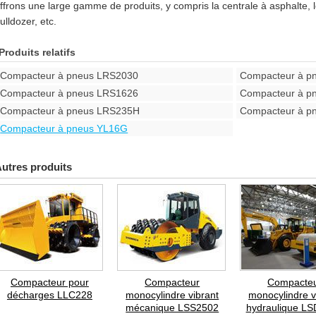
ffrons une large gamme de produits, y compris la centrale à asphalte, le
ulldozer, etc.
Produits relatifs
Compacteur à pneus LRS2030
Compacteur à p
Compacteur à pneus LRS1626
Compacteur à p
Compacteur à pneus LRS235H
Compacteur à p
Compacteur à pneus YL16G
utres produits
Compacteur pour
Compacteur
Compacte
décharges LLC228
monocylindre vibrant
monocylindre v
mécanique LSS2502
hydraulique L