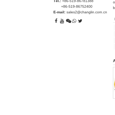
Tél.:
+86-519-86781388
o
+86-519-86752400
b
E-mail:
sales2@changlin.com.cn
A