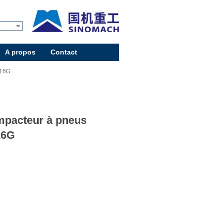
A propos
Contact
L16G
pacteur à pneus
16G