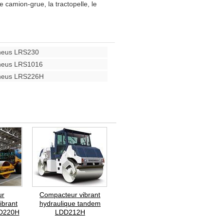
 camion-grue, la tractopelle, le
neus LRS230
neus LRS1016
neus LRS226H
ur
Compacteur vibrant
ibrant
hydraulique tandem
SD220H
LDD212H