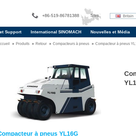
+86-519-86781388
Sites
Britain
 et Support
International SINOMACH
Nouvelles et Média
internationaux:
ccueil
Produits
Retour
Compacteurs à pneus
Compacteur à pneus Y
Com
YL
Compacteur à pneus YL16G