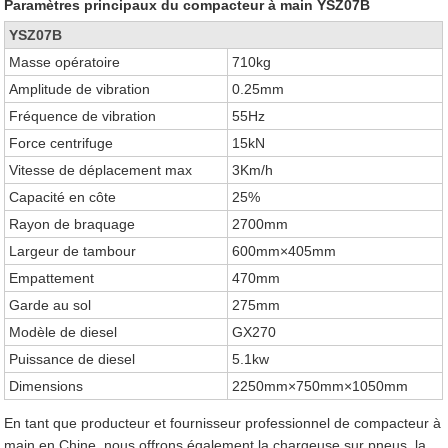
Paramètres principaux du compacteur à main YSZ07B
YSZ07B
Masse opératoire
710kg
Amplitude de vibration
0.25mm
Fréquence de vibration
55Hz
Force centrifuge
15kN
Vitesse de déplacement max
3Km/h
Capacité en côte
25%
Rayon de braquage
2700mm
Largeur de tambour
600mm×405mm
Empattement
470mm
Garde au sol
275mm
Modèle de diesel
GX270
Puissance de diesel
5.1kw
Dimensions
2250mm×750mm×1050mm
En tant que producteur et fournisseur professionnel de compacteur à
main en Chine, nous offrons également la chargeuse sur pneus, la