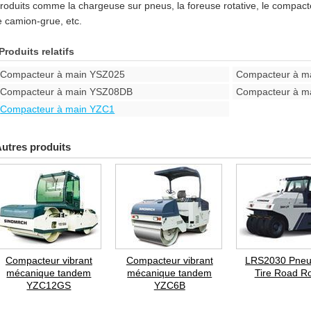
roduits comme la chargeuse sur pneus, la foreuse rotative, le compact
e camion-grue, etc.
Produits relatifs
Compacteur à main YSZ025
Compacteur à m
Compacteur à main YSZ08DB
Compacteur à m
Compacteur à main YZC1
utres produits
Compacteur vibrant
Compacteur vibrant
LRS2030 Pneu
mécanique tandem
mécanique tandem
Tire Road Ro
YZC12GS
YZC6B