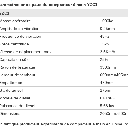
aramètres principaux du compacteur à main YZC1
YZC1
Masse opératoire
1000kg
Amplitude de vibration
0.25mm
Fréquence de vibration
48Hz
Force centrifuge
15kN
Vitesse de déplacement max
2.5Km/h
Capacité en côte
25%
Rayon de braquage
3900mm
Largeur de tambour
600mm×405m
Empattement
470mm
Garde au sol
275mm
Modèle de diesel
CF186F
Puissance de diesel
5.68 kw
Dimensions
2050mm×800
n tant que producteur expérimenté de compacteur à main en Chine, 