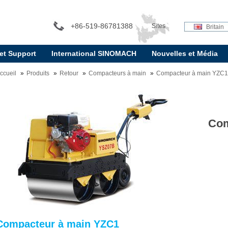
+86-519-86781388
Sites
Britain
 et Support
International SINOMACH
Nouvelles et Média
internationaux:
ccueil
Produits
Retour
Compacteurs à main
Compacteur à main YZC
Com
Compacteur à main YZC1