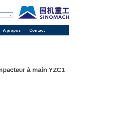
A propos
Contact
1
pacteur à main YZC1