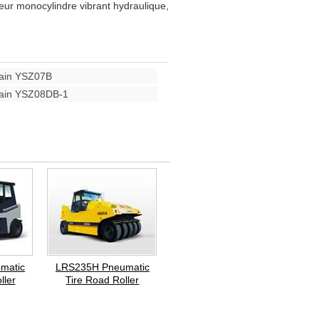
eur monocylindre vibrant hydraulique,
ain YSZ07B
ain YSZ08DB-1
matic
LRS235H Pneumatic
ller
Tire Road Roller