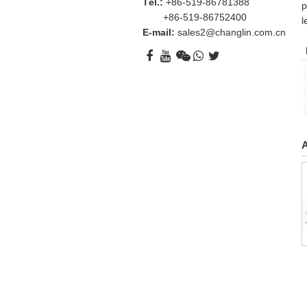
Tél.:
+86-519-86781388
p
+86-519-86752400
l
E-mail:
sales2@changlin.com.cn
A