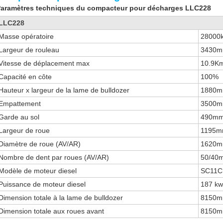
aramètres techniques du compacteur pour décharges LLC228
LLC228
Masse opératoire
28000
Largeur de rouleau
3430
Vitesse de déplacement max
10.9K
Capacité en côte
100%
Hauteur x largeur de la lame de bulldozer
1880
Empattement
3500
Garde au sol
490m
Largeur de roue
1195m
Diamètre de roue (AV/AR)
1620m
Nombre de dent par roues (AV/AR)
50/40
Modèle de moteur diesel
SC11C
Puissance de moteur diesel
187 k
Dimension totale à la lame de bulldozer
8150
Dimension totale aux roues avant
8150