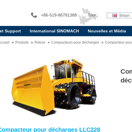
+86-519-86781388
Sites
Britain
 et Support
International SINOMACH
Nouvelles et Média
internationaux:
ccueil
Produits
Retour
Compacteurs pour décharges
Compacteur pou
Com
déc
Compacteur pour décharges LLC228