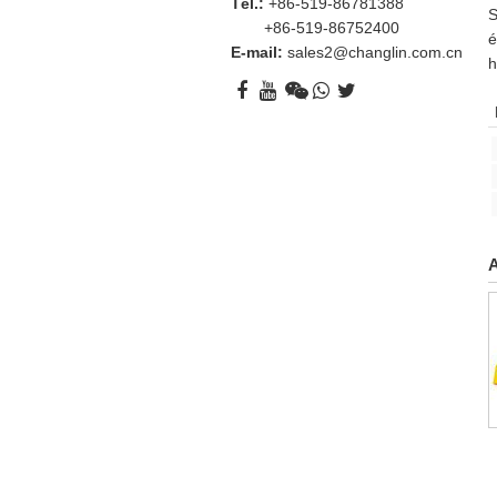
Tél.:
+86-519-86781388
S
+86-519-86752400
é
E-mail:
sales2@changlin.com.cn
h
A