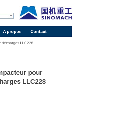
A propos
Contact
r décharges LLC228
pacteur pour
harges LLC228