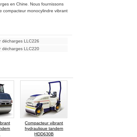
rges en Chine. Nous fournissons
 le compacteur monocylindre vibrant
r décharges LLC226
r décharges LLC220
brant
Compacteur vibrant
andem
hydraulique tandem
H
HDD630B