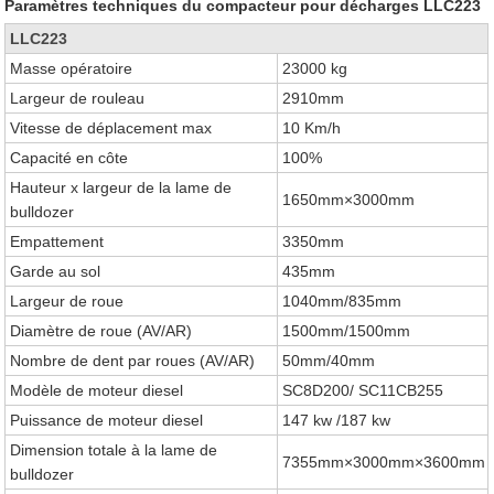
Paramètres techniques du compacteur pour décharges LLC223
LLC223
Masse opératoire
23000 kg
Largeur de rouleau
2910mm
Vitesse de déplacement max
10 Km/h
Capacité en côte
100%
Hauteur x largeur de la lame de
1650mm×3000mm
bulldozer
Empattement
3350mm
Garde au sol
435mm
Largeur de roue
1040mm/835mm
Diamètre de roue (AV/AR)
1500mm/1500mm
Nombre de dent par roues (AV/AR)
50mm/40mm
Modèle de moteur diesel
SC8D200/ SC11CB255
Puissance de moteur diesel
147 kw /187 kw
Dimension totale à la lame de
7355mm×3000mm×3600mm
bulldozer