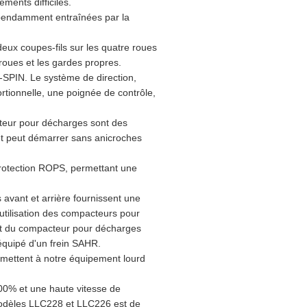
ments difficiles.
pendamment entraînées par la
deux coupes-fils sur les quatre roues
roues et les gardes propres.
O-SPIN. Le système de direction,
rtionnelle, une poignée de contrôle,
acteur pour décharges sont des
et peut démarrer sans anicroches
rotection ROPS, permettant une
s avant et arrière fournissent une
l'utilisation des compacteurs pour
t du compacteur pour décharges
équipé d'un frein SAHR.
ermettent à notre équipement lourd
00% et une haute vitesse de
modèles LLC228 et LLC226 est de