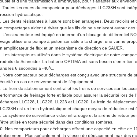
ouple et d'une transmission à embrayage, pour s'adapter aux environne
. Toutes les roues du compacteur pour décharges LLC233H sont indé
ression hydrostatique.
. Les dents résistantes à l'usure sont bien arrangées. Deux racloirs et 
e compactages aident à éviter que les fils de ne s'enlacent autour des 
. L'essieu moteur est équipé en interne d'un blocage de différentiel N
evage utilise une pompe à piston sensible à la charge, une vanne propo
n amplificateur de flux et un mécanisme de direction de SAUER.
. Les interrupteurs utilisés dans le système électrique de notre comp
roduits de Schneider. La batterie OPTIMA est sans besoin d'entretien 
ans les 6 secondes à -40℃.
. Notre compacteur pour décharges est conçu avec une structure de p
écurité en cas de renversement de l'équipement.
. Le frein de stationnement central et les freins de services sur les axe
erformance de freinage forte et fiable pour assurer la sécurité lors de 
écharges LLC228, LLC226, LL223 et LLC220. Le frein de déplacemen
LC233H est un frein hydrostatique et chaque moyeu de réducteur est 
. Le système de surveillance vidéo infrarouge et la sirène de retour p
'être utilisé en toute sécurité dans des conditions sombres.
0. Nos compacteurs pour décharges offrent une capacité en côte de 1
éplacement. Plus spécialement, la vitesse de déplacement max des 