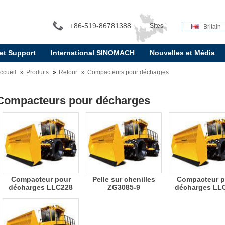
+86-519-86781388
Sites
Britain
 et Support
International SINOMACH
Nouvelles et Média
internationaux:
ccueil
Produits
Retour
Compacteurs pour décharges
Compacteurs pour décharges
Compacteur pour
Pelle sur chenilles
Compacteur p
décharges LLC228
ZG3085-9
décharges LL