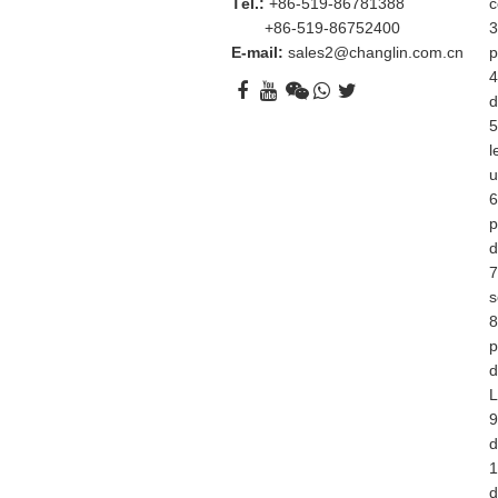
c
Tél.:
+86-519-86781388
3
+86-519-86752400
p
E-mail:
sales2@changlin.com.cn
4
d
5
l
u
6
p
d
7
s
8
p
d
L
9
d
1
d