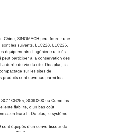
 en Chine, SINOMACH peut fournir une
sont les suivants, LLC228, LLC226,
équipements d'ingénierie utilisés
i peut participer à la conservation des
l a durée de vie du site. Des plus, ils
 compactage sur les sites de
os produits sont devenus parmi les
hai SC11CB255, SC8D200 ou Cummins.
lente fiabilité, d'un bas coût
mission Euro II. De plus, le système
sont équipés d'un convertisseur de