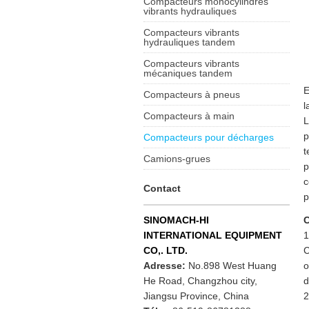
Compacteurs monocylindres
vibrants hydrauliques
Compacteurs vibrants
hydrauliques tandem
Compacteurs vibrants
mécaniques tandem
E
Compacteurs à pneus
l
Compacteurs à main
L
p
Compacteurs pour décharges
t
Camions-grues
p
c
Contact
p
C
SINOMACH-HI
1
INTERNATIONAL EQUIPMENT
C
CO,. LTD.
o
Adresse:
No.898 West Huang
d
He Road, Changzhou city,
2
Jiangsu Province, China