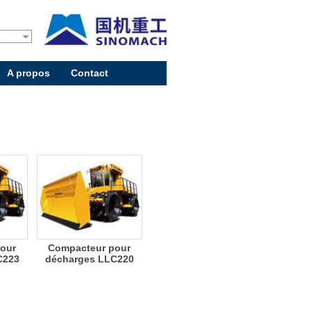
A propos
Contact
our
Compacteur pour
C223
décharges LLC220