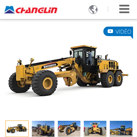

VIDÉO