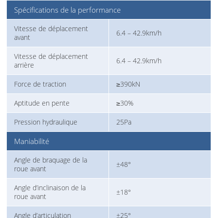
Spécifications de la performance
Vitesse de déplacement
6.4 – 42.9km/h
avant
Vitesse de déplacement
6.4 – 42.9km/h
arrière
Force de traction
≥390kN
Aptitude en pente
≥30%
Pression hydraulique
25Pa
Maniabilité
Angle de braquage de la
±48°
roue avant
Angle d’inclinaison de la
±18°
roue avant
Angle d’articulation
±25°