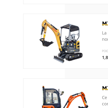
M
La
no
POI
1,
M
Ce
co