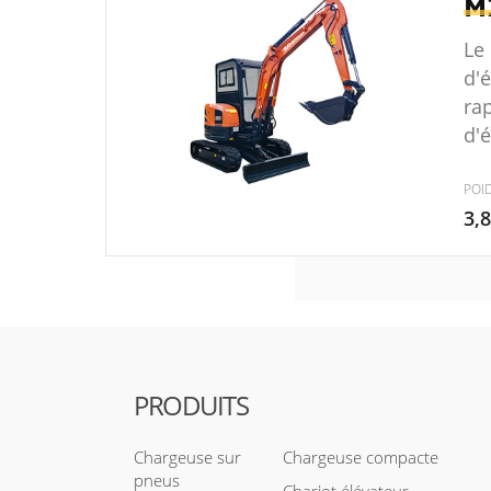
M
Le
d'
ra
d'é
POI
3,
PRODUITS
Chargeuse sur
Chargeuse compacte
pneus
Chariot élévateur