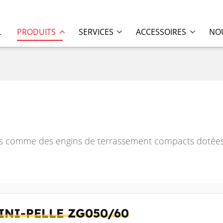
L
PRODUITS
SERVICES
ACCESSOIRES
NOU
s comme des engins de terrassement compacts dotées 
INI-PELLE
ZG050/60