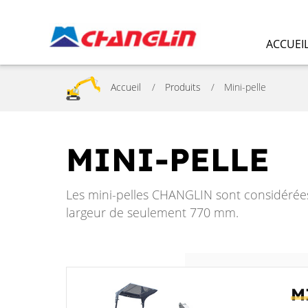
ACCUEI
Accueil
Produits
Mini-pelle
MINI-PELLE
Les mini-pelles CHANGLIN sont considérée
largeur de seulement 770 mm.
M