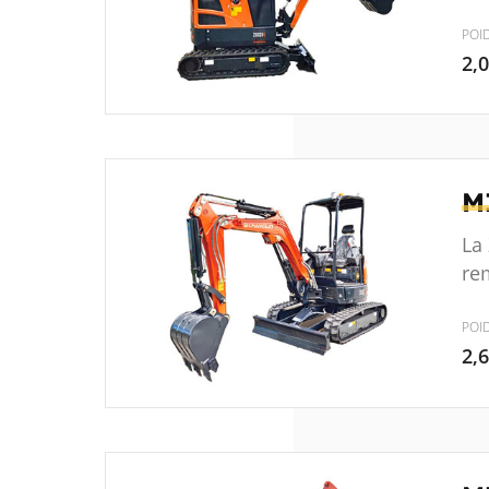
POI
2,
M
La
rem
POI
2,