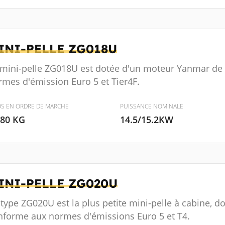
INI-PELLE
ZG018U
 mini-pelle ZG018U est dotée d'un moteur Yanmar de
rmes d'émission Euro 5 et Tier4F.
DS EN ORDRE DE MARCHE
PUISSANCE NOMINALE
880 KG
14.5/15.2KW
INI-PELLE
ZG020U
 type ZG020U est la plus petite mini-pelle à cabine, 
nforme aux normes d'émissions Euro 5 et T4.