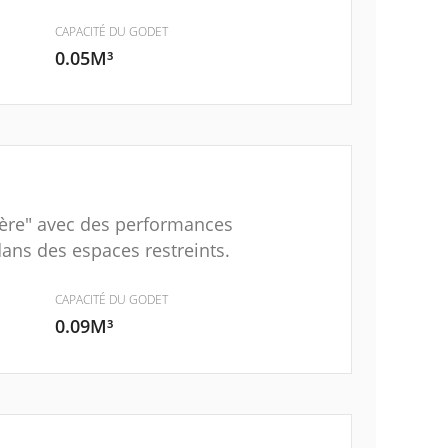
CAPACITÉ DU GODET
0.05M³
rière" avec des performances
dans des espaces restreints.
CAPACITÉ DU GODET
0.09M³