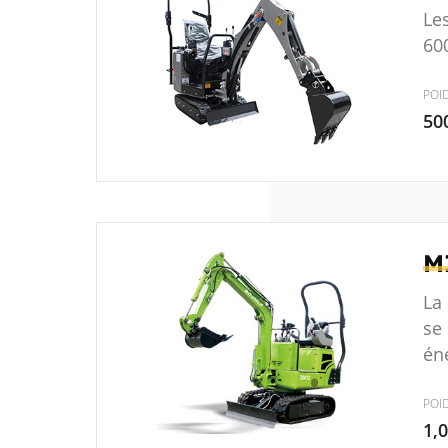
Le
60
POI
50
M
La
se 
én
POI
1,