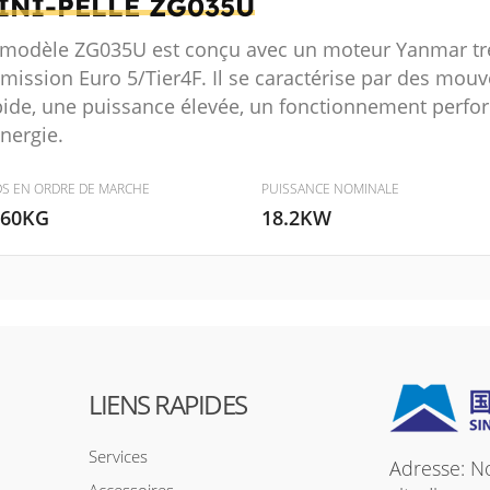
INI-PELLE
ZG035U
 modèle ZG035U est conçu avec un moteur Yanmar tr
émission Euro 5/Tier4F. Il se caractérise par des m
pide, une puissance élevée, un fonctionnement perfo
nergie.
DS EN ORDRE DE MARCHE
PUISSANCE NOMINALE
860KG
18.2KW
LIENS RAPIDES
Services
Adresse: N
Accessoires