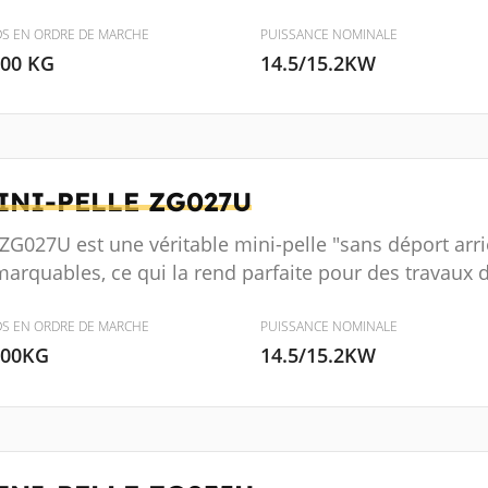
DS EN ORDRE DE MARCHE
PUISSANCE NOMINALE
000 KG
14.5/15.2KW
INI-PELLE
ZG027U
 ZG027U est une véritable mini-pelle "sans déport ar
arquables, ce qui la rend parfaite pour des travaux 
DS EN ORDRE DE MARCHE
PUISSANCE NOMINALE
600KG
14.5/15.2KW