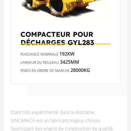
COMPACTEUR POUR
DÉCHARGES
GYL283
192KW
PUISSANCE NOMINALE
3425MM
LARGEUR DU ROULEAU
28000KG
POIDS EN ORDRE DE MARCHE
Etant très expérimenté dans le domaine,
SINOMACH est un fabricant majeur chinois
fournissant des engins de construction de qualité