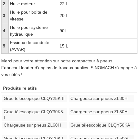
2
Huile moteur
22 L
Huile pour boîte de
3
20 L
vitesse
Huile pour système
4
90L
hydraulique
Essieux de conduite
5
15 L
(AV/AR)
Merci pour votre attention sur notre compacteur à pneus.
Fabricant leader d'engins de travaux publics. SINOMACH s'engage à
vos côtés !
Produits relatifs
Grue télescopique CLQY25K-II
Chargeuse sur pneus ZL30H
Grue télescopique CLQY30K5-
Chargeuse sur pneus ZL50H
I
Chargeuse sur pneus ZL60H
Grue télescopique CLQY50KA
Grue télescopique CLQY70K-I
Chargeuse sur pneus ZL50G-