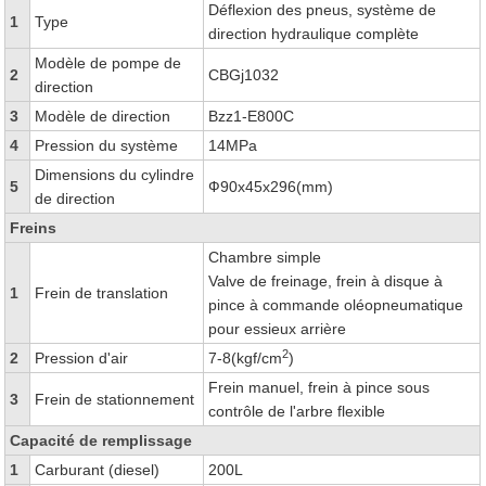
Déflexion des pneus, système de
1
Type
direction hydraulique complète
Modèle de pompe de
2
CBGj1032
direction
3
Modèle de direction
Bzz1-E800C
4
Pression du système
14MPa
Dimensions du cylindre
5
Ф90x45x296(mm)
de direction
Freins
Chambre simple
Valve de freinage, frein à disque à
1
Frein de translation
pince à commande oléopneumatique
pour essieux arrière
2
2
Pression d'air
7-8(kgf/cm
)
Frein manuel, frein à pince sous
3
Frein de stationnement
contrôle de l'arbre flexible
Capacité de remplissage
1
Carburant (diesel)
200L