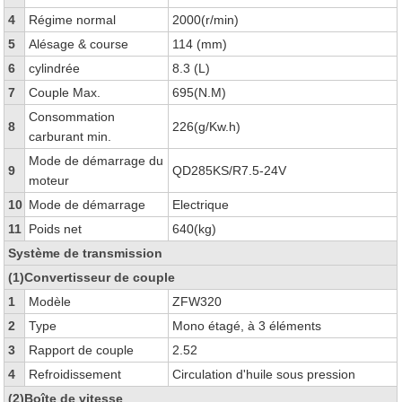
4
Régime normal
2000(r/min)
5
Alésage & course
114 (mm)
6
cylindrée
8.3 (L)
7
Couple Max.
695(N.M)
Consommation
8
226(g/Kw.h)
carburant min.
Mode de démarrage du
9
QD285KS/R7.5-24V
moteur
10
Mode de démarrage
Electrique
11
Poids net
640(kg)
Système de transmission
(1)Convertisseur de couple
1
Modèle
ZFW320
2
Type
Mono étagé, à 3 éléments
3
Rapport de couple
2.52
4
Refroidissement
Circulation d'huile sous pression
(2)Boîte de vitesse