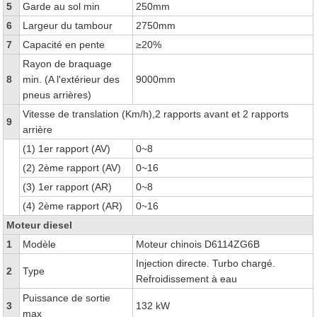
5
Garde au sol min
250mm
6
Largeur du tambour
2750mm
7
Capacité en pente
≥20%
Rayon de braquage
8
min. (A l'extérieur des
9000mm
pneus arrières)
Vitesse de translation (Km/h),2 rapports avant et 2 rapports
9
arrière
(1) 1er rapport (AV)
0~8
(2) 2ème rapport (AV)
0~16
(3) 1er rapport (AR)
0~8
(4) 2ème rapport (AR)
0~16
Moteur diesel
1
Modèle
Moteur chinois D6114ZG6B
Injection directe. Turbo chargé.
2
Type
Refroidissement à eau
Puissance de sortie
3
132 kW
max