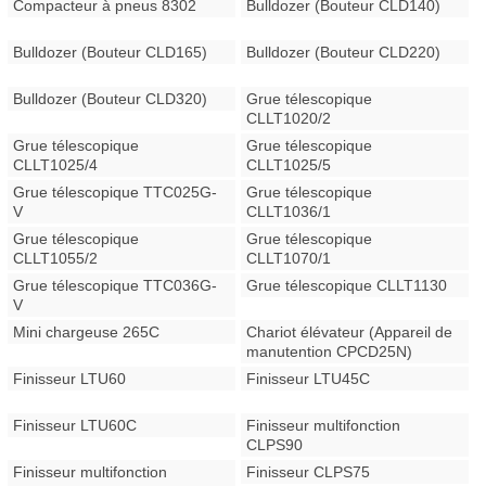
Compacteur à pneus 8302
Bulldozer (Bouteur CLD140)
Bulldozer (Bouteur CLD165)
Bulldozer (Bouteur CLD220)
Bulldozer (Bouteur CLD320)
Grue télescopique
CLLT1020/2
Grue télescopique
Grue télescopique
CLLT1025/4
CLLT1025/5
Grue télescopique TTC025G-
Grue télescopique
V
CLLT1036/1
Grue télescopique
Grue télescopique
CLLT1055/2
CLLT1070/1
Grue télescopique TTC036G-
Grue télescopique CLLT1130
V
Mini chargeuse 265C
Chariot élévateur (Appareil de
manutention CPCD25N)
Finisseur LTU60
Finisseur LTU45C
Finisseur LTU60C
Finisseur multifonction
CLPS90
Finisseur multifonction
Finisseur CLPS75