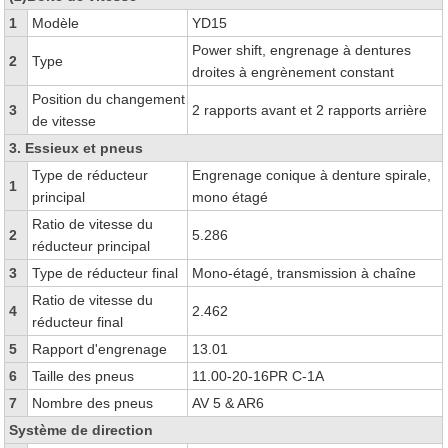
1
Modèle
YD15
Power shift, engrenage à dentures
2
Type
droites à engrènement constant
Position du changement
3
2 rapports avant et 2 rapports arrière
de vitesse
3. Essieux et pneus
Type de réducteur
Engrenage conique à denture spirale,
1
principal
mono étagé
Ratio de vitesse du
2
5.286
réducteur principal
3
Type de réducteur final
Mono-étagé, transmission à chaîne
Ratio de vitesse du
4
2.462
réducteur final
5
Rapport d'engrenage
13.01
6
Taille des pneus
11.00-20-16PR C-1A
7
Nombre des pneus
AV 5 & AR6
Système de direction