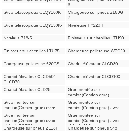
6
Grue télescopique CLQY100K-
Chargeuse sur pneus ZL50G-
I
7
Grue télescopique CLQY130K-
Niveleuse PY220H
I
Niveleus 718-5
Finisseur sur chenilles LTU90
Finisseur sur chenilles LTU75
Chargeuse pelleteuse WZC20
Chargeuse pelleteuse 620CS
Chariot élévateur CLCD30
Chariot élévateur CLCD50/
Chariot élévateur CLCD100
CLCD70
Chariot élévateur CLD25
Grue montée sur
camion(Camion grue)
Grue montée sur
Grue montée sur
camion(Camion grue) avec
camion(Camion grue) avec
châssis Dongfeng
châssis FAW
Grue montée sur
Grue montée sur
camion(Camion grue) avec
camion(Camion grue) avec
châssis FOTON
châssis JAC
Chargeuse sur pneus ZL18H
Chargeuse sur pneus 948