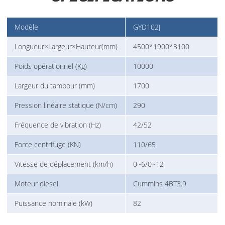
Modèle
GYD102J
Longueur×Largeur×Hauteur(mm)
4500*1900*3100
Poids opérationnel (Kg)
10000
Largeur du tambour (mm)
1700
Pression linéaire statique (N/cm)
290
Fréquence de vibration (Hz)
42/52
Force centrifuge (KN)
110/65
Vitesse de déplacement (km/h)
0~6/0~12
Moteur diesel
Cummins 4BT3.9
Puissance nominale (kW)
82