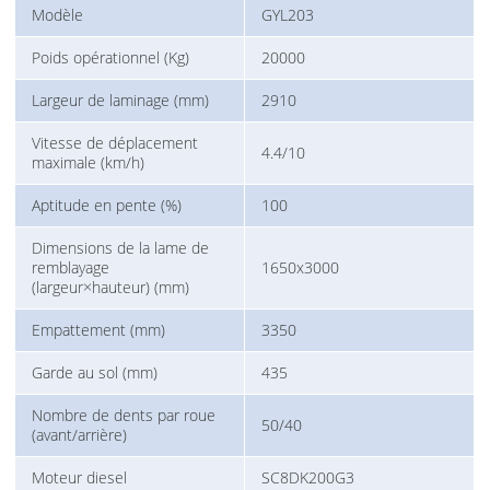
Modèle
GYL203
Poids opérationnel (Kg)
20000
Largeur de laminage (mm)
2910
Vitesse de déplacement
4.4/10
maximale (km/h)
Aptitude en pente (%)
100
Dimensions de la lame de
remblayage
1650x3000
(largeur×hauteur) (mm)
Empattement (mm)
3350
Garde au sol (mm)
435
Nombre de dents par roue
50/40
(avant/arrière)
Moteur diesel
SC8DK200G3