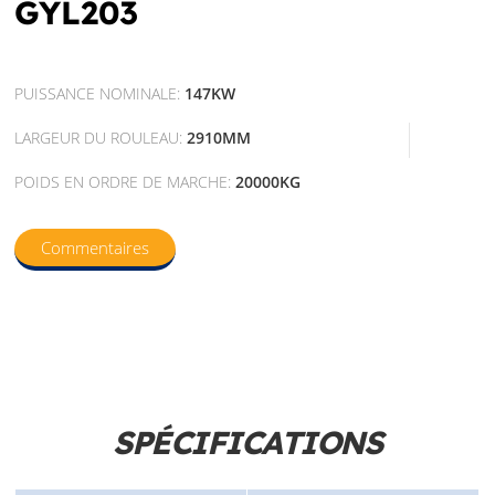
GYL203
PUISSANCE NOMINALE:
147KW
LARGEUR DU ROULEAU:
2910MM
POIDS EN ORDRE DE MARCHE:
20000KG
Commentaires
SPÉCIFICATIONS