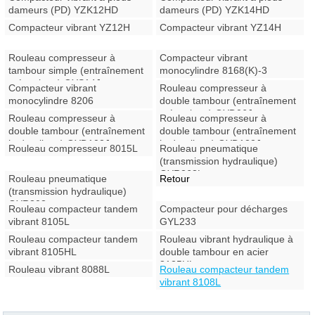
dameurs (PD) YZK12HD
dameurs (PD) YZK14HD
Compacteur vibrant YZ12H
Compacteur vibrant YZ14H
Rouleau compresseur à
Compacteur vibrant
tambour simple (entraînement
monocylindre 8168(K)-3
mécanique) GYS14J
Compacteur vibrant
Rouleau compresseur à
monocylindre 8206
double tambour (entraînement
mécanique) GYD06J
Rouleau compresseur à
Rouleau compresseur à
double tambour (entraînement
double tambour (entraînement
hydraulique) GYD102J
hydraulique) GYD122J
Rouleau compresseur 8015L
Rouleau pneumatique
(transmission hydraulique)
GYR263L
Rouleau pneumatique
Retour
(transmission hydraulique)
GYR303
Rouleau compacteur tandem
Compacteur pour décharges
vibrant 8105L
GYL233
Rouleau compacteur tandem
Rouleau vibrant hydraulique à
vibrant 8105HL
double tambour en acier
8125HL
Rouleau vibrant 8088L
Rouleau compacteur tandem
vibrant 8108L