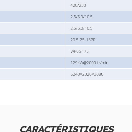
420/230
2.5/5.0/10.5
2.5/5.0/10.5
20.5-25-16PR
WP6G175
129kW@2000 tr/min
6240×2320×3080
CARACTÉRISTIQUES