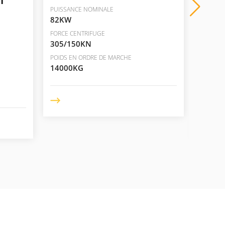
T
SIMP
PUISSANCE NOMINALE
MÉCA
82KW
PUISSA
FORCE CENTRIFUGE
105K
305/150KN
FORCE C
POIDS EN ORDRE DE MARCHE
310/2
14000KG
POIDS E
14000