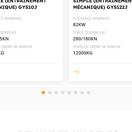
LE (ENTRAÎNEMENT
SIMPLE (ENTRAÎNEMEN
NIQUE)
GYS10J
MÉCANIQUE)
GYS122J
CE NOMINALE
PUISSANCE NOMINALE
82KW
ENTRIFUGE
FORCE CENTRIFUGE
05KN
280/180KN
N ORDRE DE MARCHE
POIDS EN ORDRE DE MARCHE
KG
12000KG