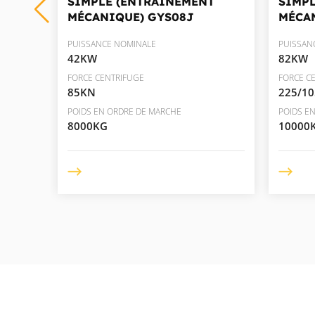
SIMPLE (ENTRAÎNEMENT
SIMP
MÉCANIQUE)
GYS08J
MÉCA
PUISSANCE NOMINALE
PUISSAN
42KW
82KW
FORCE CENTRIFUGE
FORCE C
85KN
225/1
POIDS EN ORDRE DE MARCHE
POIDS E
8000KG
10000