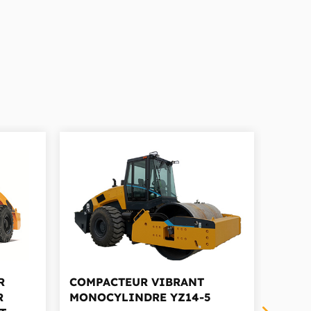
R
COMPACTEUR VIBRANT
ROUL
R
MONOCYLINDRE
YZ14-5
MÉCA