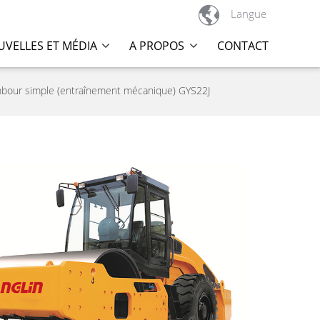

Langue
VELLES ET MÉDIA
A PROPOS
CONTACT
bour simple (entraînement mécanique) GYS22J