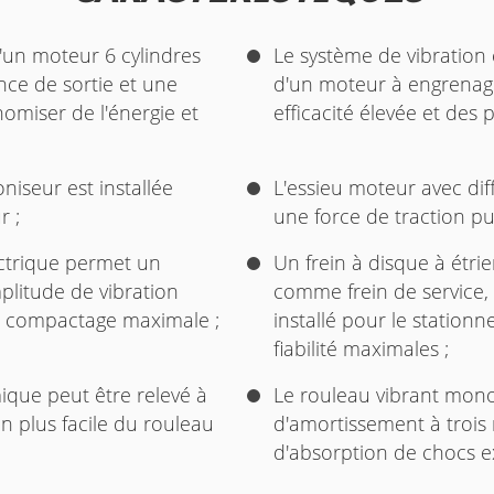
'un moteur 6 cylindres
Le système de vibration
nce de sortie et une
d'un moteur à engrenag
nomiser de l'énergie et
efficacité élevée et des 
niseur est installée
L'essieu moteur avec diff
r ;
une force de traction p
ctrique permet un
Un frein à disque à étri
mplitude de vibration
comme frein de service,
e compactage maximale ;
installé pour le station
fiabilité maximales ;
que peut être relevé à
Le rouleau vibrant mono
n plus facile du rouleau
d'amortissement à trois
d'absorption de chocs ex