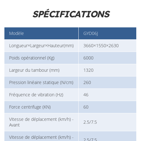
SPÉCIFICATIONS
Modèle
GYD06J
Longueur×Largeur×Hauteur(mm)
3660×1550×2630
Poids opérationnel (Kg)
6000
Largeur du tambour (mm)
1320
Pression linéaire statique (N/cm)
260
Fréquence de vibration (Hz)
46
Force centrifuge (KN)
60
Vitesse de déplacement (km/h) -
2.5/7.5
Avant
Vitesse de déplacement (km/h) -
2.5/7.5