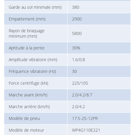
Garde au sol minimale (mm)
380
Empattement (mm)
2900
Rayon de braquage
5800
minimum (mm)
Aptitude à la pente
30%
Amplitude vibratoire (mm)
1.6/0.8
Fréquence vibratoire (Hz)
30
Force centrifuge (kN)
225/105
Marche avant (km/h)
2.0/4.2/8.7
Marche arrière (km/h)
2.0/4.2
Modèle de pneu
17.5-25-12PR
Modèle de moteur
WP4G110E221