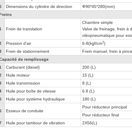
5
Dimensions du cylindre de direction
Ф90*45*280(mm)
Freins
Chambre simple
1
Frein de translation
Valve de freinage, frein 
oléopneumatique pour essi
2
2
Pression d'air
6-8(kgf/cm
)
3
Frein de stationnement
Frein manuel, frein à pince
Capacité de remplissage
1
Carburant (diesel)
200 (L)
2
Huile moteur
15 (L)
3
Huile transmission
8 (L)
4
Huile pour boîte de vitesse
6.8 (L)
5
Huile pour système hydraulique
180 (L)
Pour réducteur principal
6
Essieux de conduite
Pour réducteur final
7
Huile pour tambour de vibration
2X56(L)