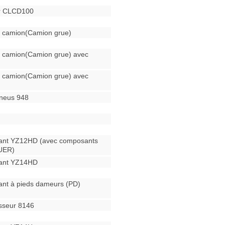
ur CLCD100
 camion(Camion grue)
 camion(Camion grue) avec
 camion(Camion grue) avec
neus 948
ant YZ12HD (avec composants
UER)
rant YZ14HD
ant à pieds dameurs (PD)
sseur 8146