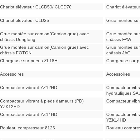
Chariot élévateur CLCD50/ CLCD70
Chariot élévate
Chariot élévateur CLD25
Grue montée sur
Grue montée sur camion(Camion grue) avec
Grue montée sur
châssis Dongfeng
châssis FAW
Grue montée sur camion(Camion grue) avec
Grue montée sur
châssis FOTON
châssis JAC
Chargeuse sur pneus ZL18H
Chargeuse sur p
Accessoires
Accessoires
Compacteur vibrant YZ12HD
Compacteur vibr
hydrauliques SA
Compacteur vibrant à pieds dameurs (PD)
Compacteur vib
YZK12HD
Compacteur vibrant YZ14HD
Compacteur vibr
YZK14HD
Rouleau compresseur 8126
Rouleau compre