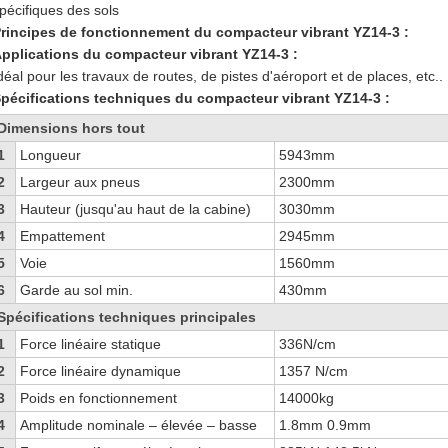
pécifiques des sols
rincipes de fonctionnement du compacteur vibrant YZ14-3 :
pplications du compacteur vibrant YZ14-3 :
déal pour les travaux de routes, de pistes d'aéroport et de places, etc..
pécifications techniques du compacteur vibrant YZ14-3 :
Dimensions hors tout
1
Longueur
5943mm
2
Largeur aux pneus
2300mm
3
Hauteur (jusqu'au haut de la cabine)
3030mm
4
Empattement
2945mm
5
Voie
1560mm
6
Garde au sol min.
430mm
Spécifications techniques principales
1
Force linéaire statique
336N/cm
2
Force linéaire dynamique
1357 N/cm
3
Poids en fonctionnement
14000kg
4
Amplitude nominale – élevée – basse
1.8mm 0.9mm