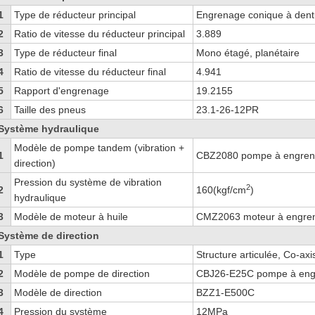
1
Type de réducteur principal
Engrenage conique à dent
2
Ratio de vitesse du réducteur principal
3.889
3
Type de réducteur final
Mono étagé, planétaire
4
Ratio de vitesse du réducteur final
4.941
5
Rapport d'engrenage
19.2155
6
Taille des pneus
23.1-26-12PR
Système hydraulique
Modèle de pompe tandem (vibration +
1
CBZ2080 pompe à engre
direction)
Pression du système de vibration
2
2
160(kgf/cm
)
hydraulique
3
Modèle de moteur à huile
CMZ2063 moteur à engre
Système de direction
1
Type
Structure articulée, Co-axi
2
Modèle de pompe de direction
CBJ26-E25C pompe à eng
3
Modèle de direction
BZZ1-E500C
4
Pression du système
12MPa