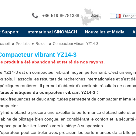
+86-519-86781388
Sites
Françai
t Support
International SINOMACH
Nouvelles et Média
A
internationaux:
ccueil
Produits
Retour
Compacteur vibrant YZ14-3
Compacteur vibrant YZ14-3
e produit a été abandonné et retiré de nos rayons.
e YZ14-3 est un compacteur vibrant moyen performant. C'est un engin 
es sols. Il associe les résultats de recherches internationales et s'est 
pécifiques routières. Il permet d'obtenir d'excellents résultats de comp
aractéristiques du compacteur vibrant YZ14-3 :
eux fréquences et deux amplitudes permettent de compacter même les m
ompacter
ylindre étanche procure une excellente performance d'étanchéité et une
abine de pilotage bien conçue, en considérant le confort et la sécurité
space pour faciliter l'accès vers le siège à suspension
'opérateur peut contrôler avec précision les performances de la bille 