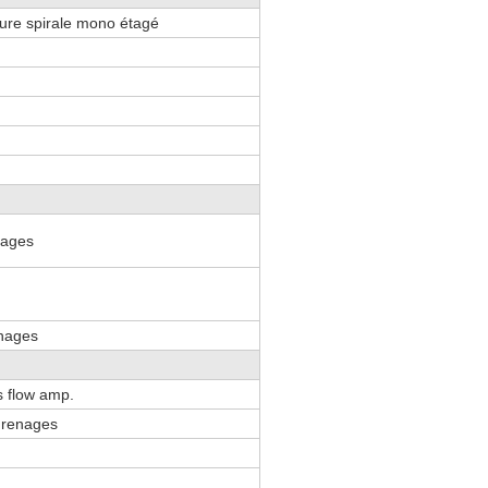
ure spirale mono étagé
nages
nages
s flow amp.
renages