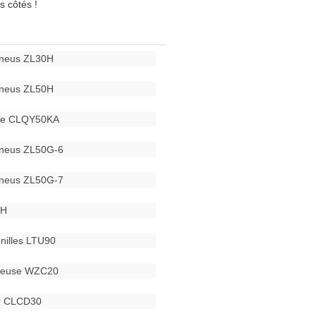
s côtés !
pneus ZL30H
pneus ZL50H
que CLQY50KA
pneus ZL50G-6
pneus ZL50G-7
0H
enilles LTU90
eteuse WZC20
ur CLCD30