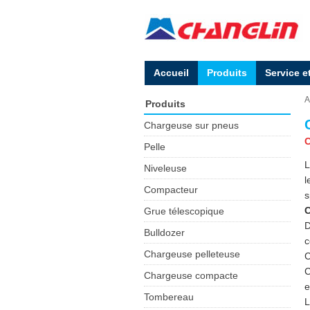
Accueil
Produits
Service e
A
Produits
Chargeuse sur pneus
C
Pelle
L
Niveleuse
l
Compacteur
s
C
Grue télescopique
D
Bulldozer
c
Chargeuse pelleteuse
C
C
Chargeuse compacte
e
Tombereau
L