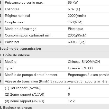
3
Puissance de sortie max.
85 kW
4
Cylindrée
6.87 (L)
5
Régime nominal
2000(r/min)
6
Couple max.
450(N.M)
7
Mode de démarrage
Electrique
8
Consommation carburant min.
230(g/Kw.h)
9
Poids net
600±20(kg)
Système de transmission
1. Boîte de vitesse
1
Modèle
Chinese SINOMACH
2
Type
Licence JCL380
3
Modèle de pompe d'entraînement
Engrenages à axes parallè
4
Vitesse de translation (Km/h),3 rapports avant et 3 rapports arrière
(1) 1er rapport (AV/AR)
3
(2) 2ème rapport (AV/AR)
6
(3) 3ème rapport (AV/AR)
12.2
2. Essieux et pneus