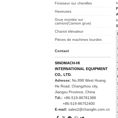
s
Finisseur sur chenilles
P
Haveuses
A
Grue montée sur
I
camion(Camion grue)
S
Chariot élévateur
Pièces de machines lourdes
Contact
SINOMACH-HI
INTERNATIONAL EQUIPMENT
CO,. LTD.
Adresse:
No.898 West Huang
He Road, Changzhou city,
Jiangsu Province, China
Tél.:
+86-519-86781388
+86-519-86752400
E-mail:
sales2@changlin.com.cn