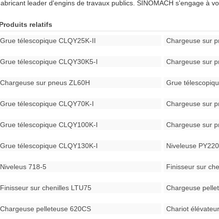
abricant leader d'engins de travaux publics. SINOMACH s'engage à vo
Produits relatifs
Grue télescopique CLQY25K-II
Chargeuse sur 
Grue télescopique CLQY30K5-I
Chargeuse sur 
Chargeuse sur pneus ZL60H
Grue télescopi
Grue télescopique CLQY70K-I
Chargeuse sur 
Grue télescopique CLQY100K-I
Chargeuse sur 
Grue télescopique CLQY130K-I
Niveleuse PY22
Niveleus 718-5
Finisseur sur ch
Finisseur sur chenilles LTU75
Chargeuse pell
Chargeuse pelleteuse 620CS
Chariot élévate