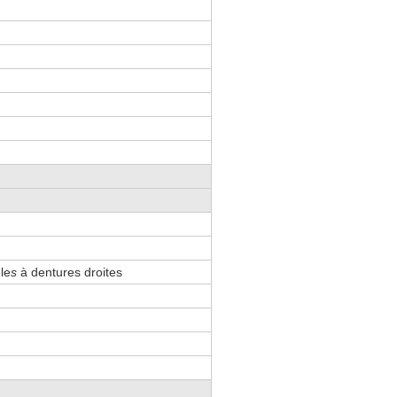
le
s
à dentures droites