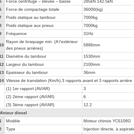
5
Force centrifuge – élevée – basse
285kN 142.5kN
6
Force de compactage totale
36000(kg)
7
Poids statique au tambour
7000kg
8
Poids statique aux pneus
7000kg
9
Fréquence
31Hz
Rayon de braquage min. (A l'extérieur
10
5886mm
des pneus arrières)
11
Diamètre du tambour
1530mm
12
Largeur du tambour
2100mm
13
Epaisseur du tambour
36mm
14
Vitesse de translation (Km/h),3 rapports avant et 3 rapports arrière
(1) 1er rapport (AV/AR)
3
(2) 2ème rapport (AV/AR)
6
(3) 3ème rapport (AV/AR)
12.2
Moteur diesel
1
Modèle
Moteur chinois YC6108G
2
Type
Injection directe, à aspirat