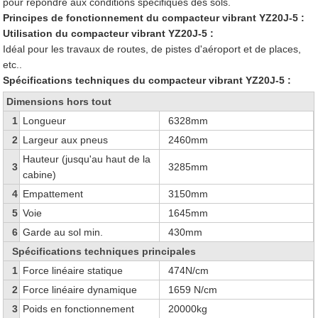
pour répondre aux conditions spécifiques des sols.
Principes de fonctionnement du compacteur vibrant YZ20J-5 :
Utilisation du compacteur vibrant YZ20J-5 :
Idéal pour les travaux de routes, de pistes d'aéroport et de places,
etc..
Spécifications techniques du compacteur vibrant YZ20J-5 :
Dimensions hors tout
1
Longueur
6328mm
2
Largeur aux pneus
2460mm
Hauteur (jusqu'au haut de la
3
3285mm
cabine)
4
Empattement
3150mm
5
Voie
1645mm
6
Garde au sol min.
430mm
Spécifications techniques principales
1
Force linéaire statique
474N/cm
2
Force linéaire dynamique
1659 N/cm
3
Poids en fonctionnement
20000kg