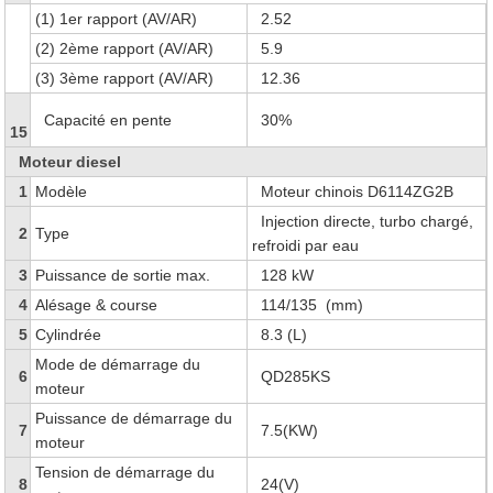
(1) 1er rapport (AV/AR)
2.52
(2) 2ème rapport (AV/AR)
5.9
(3) 3ème rapport (AV/AR)
12.36
Capacité en pente
30%
15
Moteur diesel
1
Modèle
Moteur chinois D6114ZG2B
Injection directe, turbo chargé,
2
Type
refroidi par eau
3
Puissance de sortie max.
128 kW
4
Alésage & course
114/135 (mm)
5
Cylindrée
8.3 (L)
Mode de démarrage du
6
QD285KS
moteur
Puissance de démarrage du
7
7.5(KW)
moteur
Tension de démarrage du
8
24(V)