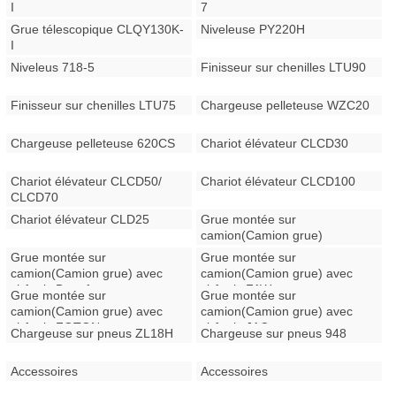
I
7
Grue télescopique CLQY130K-
Niveleuse PY220H
I
Niveleus 718-5
Finisseur sur chenilles LTU90
Finisseur sur chenilles LTU75
Chargeuse pelleteuse WZC20
Chargeuse pelleteuse 620CS
Chariot élévateur CLCD30
Chariot élévateur CLCD50/
Chariot élévateur CLCD100
CLCD70
Chariot élévateur CLD25
Grue montée sur
camion(Camion grue)
Grue montée sur
Grue montée sur
camion(Camion grue) avec
camion(Camion grue) avec
châssis Dongfeng
châssis FAW
Grue montée sur
Grue montée sur
camion(Camion grue) avec
camion(Camion grue) avec
châssis FOTON
châssis JAC
Chargeuse sur pneus ZL18H
Chargeuse sur pneus 948
Accessoires
Accessoires