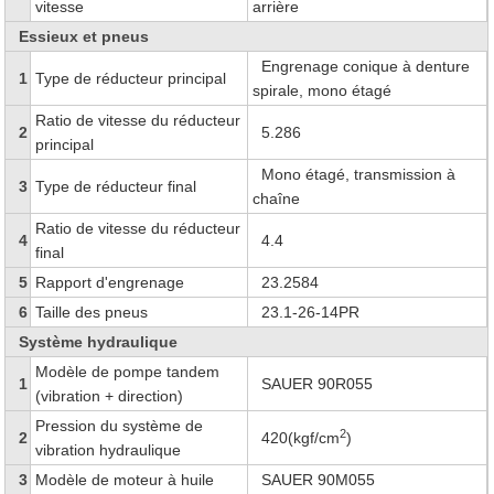
vitesse
arrière
Essieux et pneus
Engrenage conique à denture
1
Type de réducteur principal
spirale, mono étagé
Ratio de vitesse du réducteur
2
5.286
principal
Mono étagé, transmission à
3
Type de réducteur final
chaîne
Ratio de vitesse du réducteur
4
4.4
final
5
Rapport d'engrenage
23.2584
6
Taille des pneus
23.1-26-14PR
Système hydraulique
Modèle de pompe tandem
1
SAUER 90R055
(vibration + direction)
Pression du système de
2
2
420(kgf/cm
)
vibration hydraulique
3
Modèle de moteur à huile
SAUER 90M055