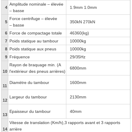
Amplitude nominale – élevée
4
1.9mm 1.0mm
– basse
Force centrifuge – élevée
5
350kN 270kN
– basse
6
Force de compactage totale
46360(kg)
7
Poids statique au tambour
10000kg
8
Poids statique aux pneus
10000kg
9
Fréquence
29/35Hz
Rayon de braquage min. (A
6800mm
10
l'extérieur des pneus arrières)
Diamètre du tambour
1600mm
11
Largeur du tambour
2130mm
12
Epaisseur du tambour
40mm
13
Vitesse de translation (Km/h),3 rapports avant et 3 rapports
14
arrière