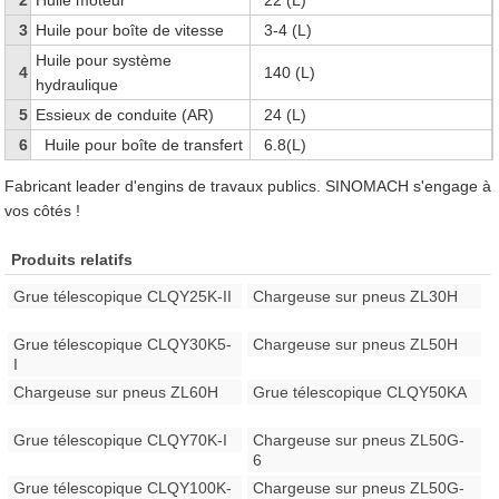
2
Huile moteur
22 (L)
3
Huile pour boîte de vitesse
3-4 (L)
Huile pour système
4
140 (L)
hydraulique
5
Essieux de conduite (AR)
24 (L)
6
Huile pour boîte de transfert
6.8(L)
Fabricant leader d'engins de travaux publics. SINOMACH s'engage à
vos côtés !
Produits relatifs
Grue télescopique CLQY25K-II
Chargeuse sur pneus ZL30H
Grue télescopique CLQY30K5-
Chargeuse sur pneus ZL50H
I
Chargeuse sur pneus ZL60H
Grue télescopique CLQY50KA
Grue télescopique CLQY70K-I
Chargeuse sur pneus ZL50G-
6
Grue télescopique CLQY100K-
Chargeuse sur pneus ZL50G-