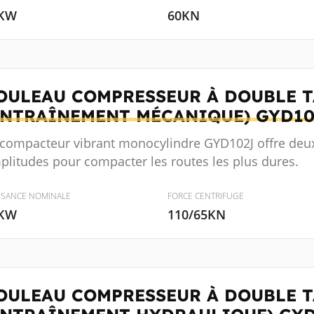
KW
60KN
OULEAU COMPRESSEUR À DOUBLE 
ENTRAÎNEMENT MÉCANIQUE)
GYD10
 compacteur vibrant monocylindre GYD102J offre deux
plitudes pour compacter les routes les plus dures.
SSANCE NOMINALE
FORCE CENTRIFUGE
KW
110/65KN
OULEAU COMPRESSEUR À DOUBLE 