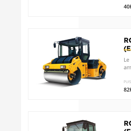
40
R
(
Le
am
PUI
82
R