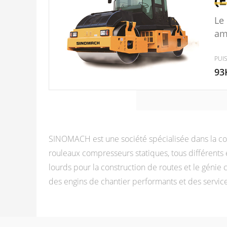
(
Le
am
PUI
93
SINOMACH est une société spécialisée dans la con
rouleaux compresseurs statiques, tous différent
lourds pour la construction de routes et le génie 
des engins de chantier performants et des services