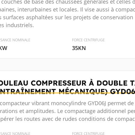
s couches de base des chaussées générales et celles d
aines, interurbaines et locales. Il vise aussi à compa
 surfaces asphaltées sur les projets de conservation d
es industriels.
SSANCE NOMINALE
FORCE CENTRIFUGE
KW
35KN
OULEAU COMPRESSEUR À DOUBLE 
ENTRAÎNEMENT MÉCANIQUE)
GYD06
 compacteur vibrant monocylindre GYD06J permet de 
brations et amplitudes. Le compactage additionnel p
opérer les routes avec de rudes conditions de compac
SSANCE NOMINALE
FORCE CENTRIFUGE