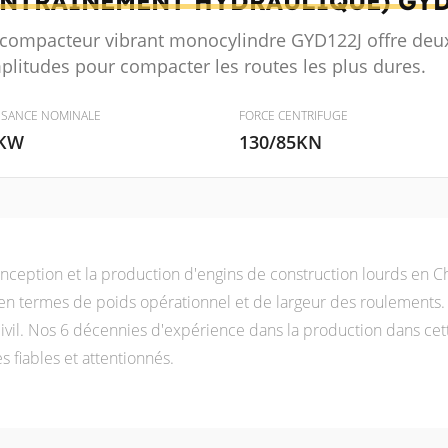
ENTRAÎNEMENT HYDRAULIQUE)
GYD
 compacteur vibrant monocylindre GYD122J offre deux
plitudes pour compacter les routes les plus dures.
SSANCE NOMINALE
FORCE CENTRIFUGE
KW
130/85KN
ception et la production d'engins de construction lourds en C
s en termes de poids opérationnel et de largeur des roulemen
civil. Nos 6 décennies d'expérience dans la production dans cett
 fiables et attentionnés.