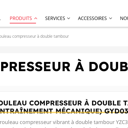
L
PRODUITS
SERVICES
ACCESSOIRES
NOU
ouleau compresseur à double tambour
PRESSEUR À DOU
OULEAU COMPRESSEUR À DOUBLE 
ENTRAÎNEMENT MÉCANIQUE)
GYD03
 rouleau compresseur vibrant à double tambour YZC3 