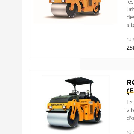
le
urb
des
sit
PUI
25
R
(
Le
vi
d'
PUI