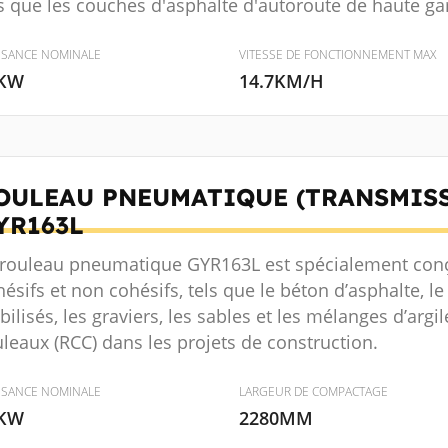
s que les couches d'asphalte d'autoroute de haute gam
SSANCE NOMINALE
VITESSE DE FONCTIONNEMENT MAX
KW
14.7KM/H
OULEAU PNEUMATIQUE (TRANSMIS
YR163L
 rouleau pneumatique GYR163L est spécialement con
ésifs et non cohésifs, tels que le béton d’asphalte, le
bilisés, les graviers, les sables et les mélanges d’arg
leaux (RCC) dans les projets de construction.
SSANCE NOMINALE
LARGEUR DE COMPACTAGE
KW
2280MM