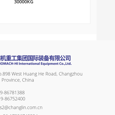
30000KG
o.898 West Huang He Road, Changzhou
su Province, China
19-86781388
19-86752400
es2@changlin.com.cn