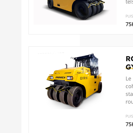
tel
PUI
75
R
G
Le
coh
sta
rou
PUI
75