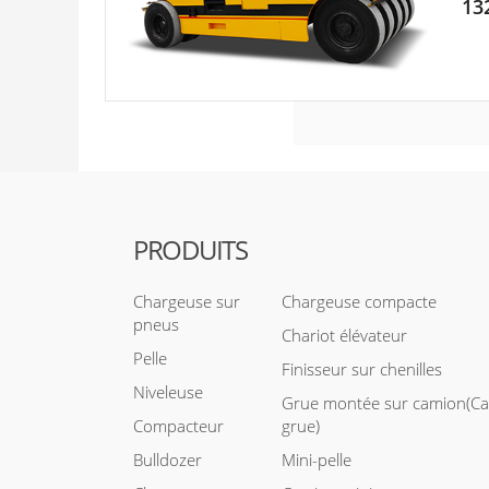
13
PRODUITS
Chargeuse sur
Chargeuse compacte
pneus
Chariot élévateur
Pelle
Finisseur sur chenilles
Niveleuse
Grue montée sur camion(C
Compacteur
grue)
Bulldozer
Mini-pelle