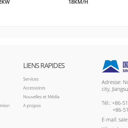
2KW
18KM/H
LIENS RAPIDES
Services
Adresse: N
Accessoires
city, Jiang
Nouvelles et Média
Tél.:
+86-5
amion
A propos
+86-5
E-mail:
sal