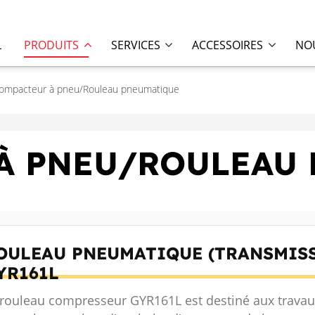
L
PRODUITS
SERVICES
ACCESSOIRES
NOU
ompacteur à pneu/Rouleau pneumatique
À PNEU/ROULEAU
OULEAU PNEUMATIQUE (TRANSMIS
YR161L
 rouleau compresseur GYR161L est destiné aux travau