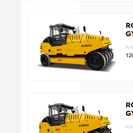
R
G
PUI
12
R
G
PUI