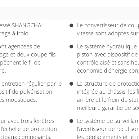
pressé SHANGCHAI
Le convertisseur de cou
age à froid.
vitesse sont adoptés sur
sont agencées de
Le système hydraulique
age et deux coupe-fils
piston avec dispositif d
êchent le fil de
contrôle aisé et sans he
re.
économie d'énergie cons
entretien régulier par le
La structure de protect
sitif de pulvérisation
intégrée au châssis, les 
es moustiques.
arrière et le frein de st
meilleure garantie de séc
r avec trois fenêtres
Le système de surveillan
l'échelle de protection
l'avertisseur de recul so
rincipaux composants.
les déplacements et le t