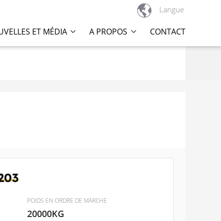

Langue
VELLES ET MÉDIA
A PROPOS
CONTACT
203
POIDS EN ORDRE DE MARCHE
20000KG