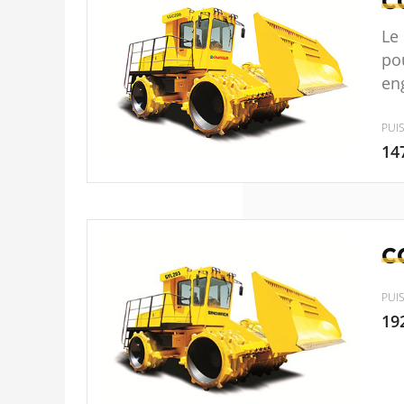
C
Le
po
en
PUI
14
C
PUI
19