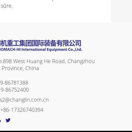
 sûre.
o.898 West Huang He Road, Changzhou
su Province, China
19-86781388
19-86752400
es2@changlin.com.cn
:
+86-17326740394
