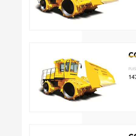
C
PUI
14