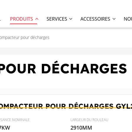
L
PRODUITS
SERVICES
ACCESSOIRES
NOU
ompacteur pour décharges
POUR DÉCHARGES
OMPACTEUR POUR DÉCHARGES
GYL
SSANCE NOMINALE
LARGEUR DU ROULEAU
7KW
2910MM