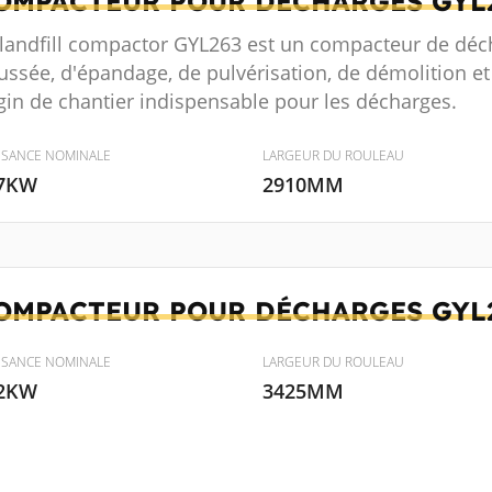
OMPACTEUR POUR DÉCHARGES
GYL
 landfill compactor GYL263 est un compacteur de déch
ussée, d'épandage, de pulvérisation, de démolition e
gin de chantier indispensable pour les décharges.
SSANCE NOMINALE
LARGEUR DU ROULEAU
7KW
2910MM
OMPACTEUR POUR DÉCHARGES
GYL
SSANCE NOMINALE
LARGEUR DU ROULEAU
2KW
3425MM