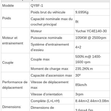
Modèle
QY8F-1
Poids brut du véhicule
9,695Kg
Poids
Capacité nominale max du
8t
crochet principal
Moteur
Yuchai YC4E140-30
Moteur et
Puissance nominale
105KW @ 2500rpm
entrainement
Système d'entrainement
4×2
d'essieu
500N.m@ 1400-
Couple max
1600 rpm
Couple
Moment de charge max
235.2KN.m
Capacité d'ascension max
30º
Performance de
Vitesse de déplacement
85km/h
déplacement
max
Vitesse d'orientation
3rpm
Complète (L×L×H)
8.44m×2.44m×3.08m
Dimensions
Dimensions de
3.6m×4.0m