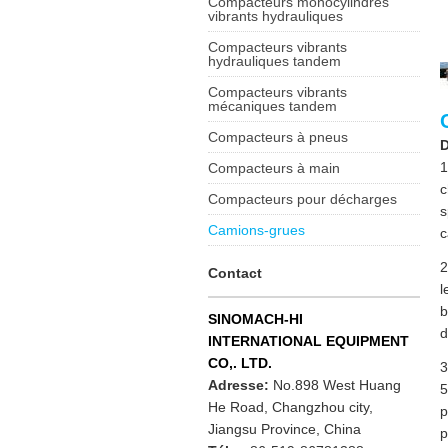
Compacteurs monocylindres
vibrants hydrauliques
Compacteurs vibrants
hydrauliques tandem
Compacteurs vibrants
mécaniques tandem
Compacteurs à pneus
D
1
Compacteurs à main
c
Compacteurs pour décharges
s
Camions-grues
c
2
Contact
l
b
SINOMACH-HI
d
INTERNATIONAL EQUIPMENT
CO,. LTD.
3
Adresse:
No.898 West Huang
5
He Road, Changzhou city,
p
Jiangsu Province, China
p