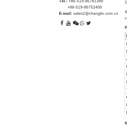
Tél.:
+86-519-86781388
1
+86-519-86752400
4
E-mail:
sales2@changlin.com.cn
c
P
N