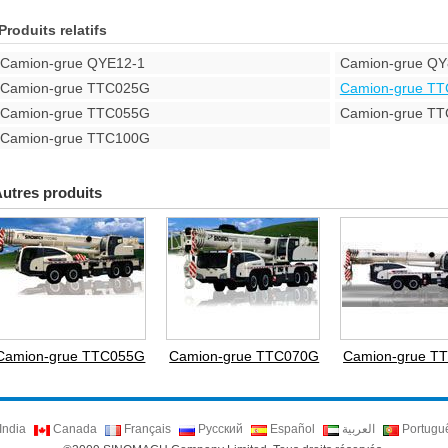
Produits relatifs
Camion-grue QYE12-1
Camion-grue QY
Camion-grue TTC025G
Camion-grue T
Camion-grue TTC055G
Camion-grue T
Camion-grue TTC100G
utres produits
Camion-grue TTC055G
Camion-grue TTC070G
Camion-grue T
India
Canada
Français
Русский
Español
العربية
Portugu