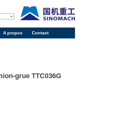
A propos
Contact
ion-grue TTC036G