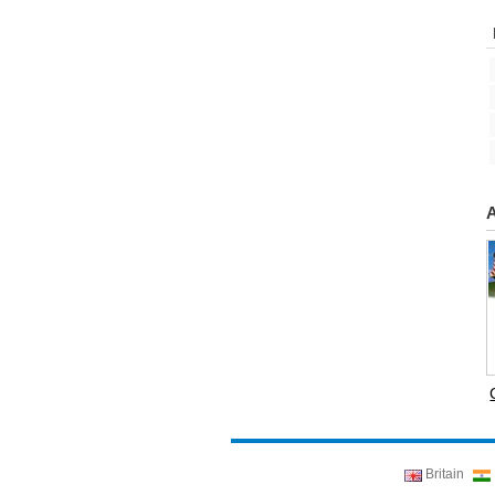
A
Britain