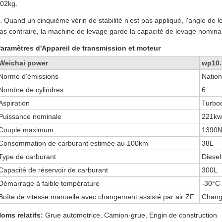
02kg.
. Quand un cinquième vérin de stabilité n'est pas appliqué, l'angle de l
as contraire, la machine de levage garde la capacité de levage nominal
aramètres d'Appareil de transmission et moteur
Weichai power
wp10
Norme d'émissions
Nation
Nombre de cylindres
6
Aspiration
Turbo
Puissance nominale
221kw
Couple maximum
1390N
Consommation de carburant estimée au 100km
38L
Type de carburant
Diesel
Capacité de réservoir de carburant
300L
Démarrage à faible température
-30°C
Boîte de vitesse manuelle avec changement assisté par air ZF
Chang
oms relatifs:
Grue automotrice, Camion-grue, Engin de construction