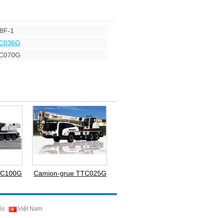
8F-1
TC036G
TC070G
TC100G
Camion-grue TTC025G
ês
Việt Nam