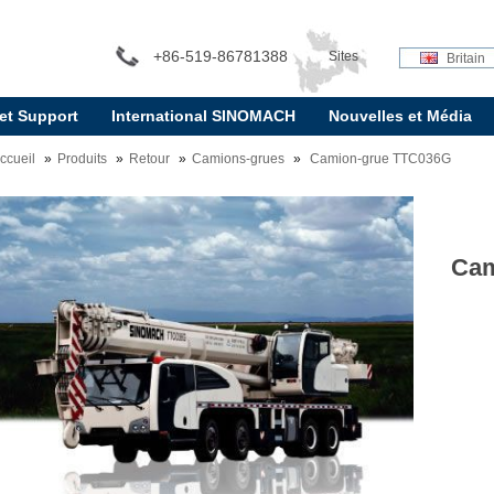
+86-519-86781388
Sites
Britain
 et Support
International SINOMACH
Nouvelles et Média
internationaux:
ccueil
Produits
Retour
Camions-grues
Camion-grue TTC036G
Cam