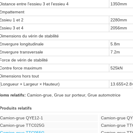
Distance entre l'essieu 3 et l'essieu 4
1350mm
Empattement
Essieu 1 et 2
2280mm
Essieu 3 et 4
2056mm
Dimensions du vérin de stabilité
Envergure longitudinale
5.8m
Envergure transversale
7.2m
Force de vérin de stabilité
Contre force maximum
525kN
Dimensions hors tout
(Longueur × Largeur × Hauteur)
13.655×2.8
oms relatifs:
Camion-grue, Grue sur porteur, Grue automotrice
Produits relatifs
Camion-grue QYE12-1
Camion-grue QY
Camion-grue TTC025G
Camion-grue T
Camion-grue TTC055G
Camion-grue T