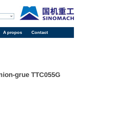
A propos
Contact
ion-grue TTC055G