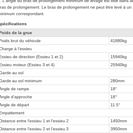
. L'angle du bras de prolongement minimum de levage est listé dans la 
ras de prolongement. Le bras de prolongement ne peut être levé à un an
inimum correspondant.
pécifications
Poids de la grue
Poids brut du véhicule
41880kg
Charge à l'essieu
Essieu de direction (Essieu 1 et 2)
15940kg
Essieu moteur (Essieu 3 et 4)
25940kg
Garde au sol
Garde au sol minimum
280mm
Angle de rampe
18°
Angle d'approche
18°
Angle de départ
11.5°
Empattement
Distance entre l'essieu 1 et l'essieu 2
1450mm
Distance entre l'essieu 2 et l'essieu 3
3950mm