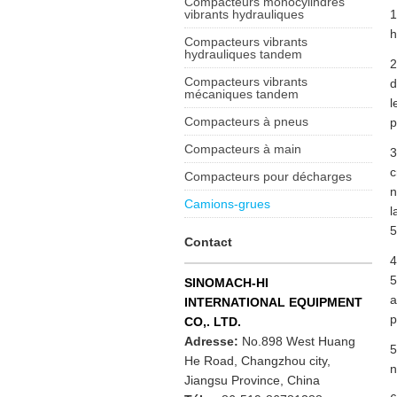
Compacteurs monocylindres
1
vibrants hydrauliques
h
Compacteurs vibrants
hydrauliques tandem
2
Compacteurs vibrants
d
mécaniques tandem
l
Compacteurs à pneus
p
Compacteurs à main
3
c
Compacteurs pour décharges
n
Camions-grues
l
5
Contact
4
5
SINOMACH-HI
a
INTERNATIONAL EQUIPMENT
p
CO,. LTD.
Adresse:
No.898 West Huang
5
He Road, Changzhou city,
n
Jiangsu Province, China