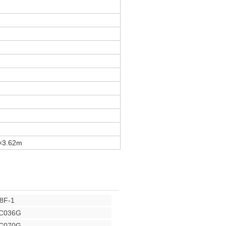
×3.62m
8F-1
TC036G
TC070G