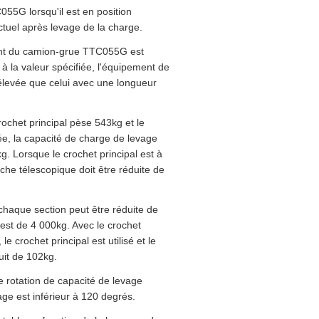
055G lorsqu'il est en position
actuel après levage de la charge.
ent du camion-grue TTC055G est
 à la valeur spécifiée, l'équipement de
élevée que celui avec une longueur
rochet principal pèse 543kg et le
ée, la capacité de charge de levage
g. Lorsque le crochet principal est à
èche télescopique doit être réduite de
à chaque section peut être réduite de
st de 4 000kg. Avec le crochet
le crochet principal est utilisé et le
uit de 102kg.
ne rotation de capacité de levage
age est inférieur à 120 degrés.