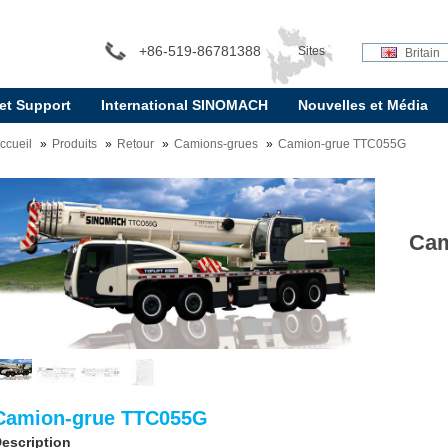
+86-519-86781388
Sites
Britain
 et Support
International SINOMACH
Nouvelles et Média
internationaux:
ccueil
Produits
Retour
Camions-grues
Camion-grue TTC055G
Cam
Camion-grue TTC055G
escription