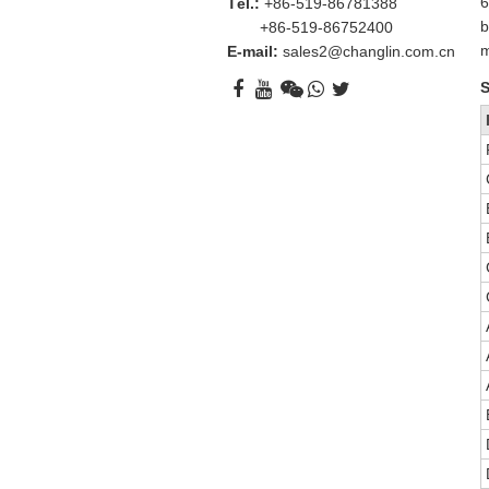
6
Tél.:
+86-519-86781388
b
+86-519-86752400
m
E-mail:
sales2@changlin.com.cn
S