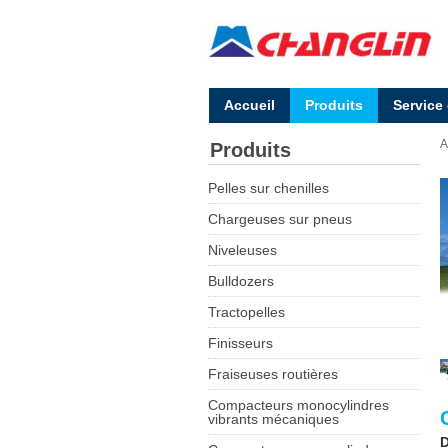
Accueil
Produits
Service
A
Produits
Pelles sur chenilles
Chargeuses sur pneus
Niveleuses
Bulldozers
Tractopelles
Finisseurs
Fraiseuses routières
Compacteurs monocylindres
vibrants mécaniques
D