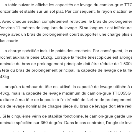
. La table suivante affiche les capacités de levage du camion-grue TTC
orizontale et stable sur un sol plat. Par conséquent, le rayon d'action 
. Avec chaque section complètement rétractée, le bras de prolongem
'environ 11 mètres de long lors du levage. Si sa longueur est inférieure
evage avec un bras de prolongement court supporter une charge plus 
lus courte.
. La charge spécifiée inclut le poids des crochets. Par conséquent, le c
rochet auxiliaire pèse 102kg. Lorsque la flèche télescopique est allong
ominale du bras de prolongement principale doit être réduite de 1 500k
a tête du bras de prolongement principal, la capacité de levage de la fl
43kg.
. Lorsqu'un tambour de tête est utilisé, la capacité de levage utilisée 
43kg, mais la capacité de levage maximum du camion-grue TTC055G e
uxiliaire à ma tête de la poulie à l'extrémité de l'arbre de prolongement, 
ois de levage nominal de chaque pièce du bras de levage doit être réd
. Si le cinquième vérin de stabilité fonctionne, le camion-grue garde u
ominale spécifiée sur 360 degrés. Dans le cas contraire, l'angle de lev