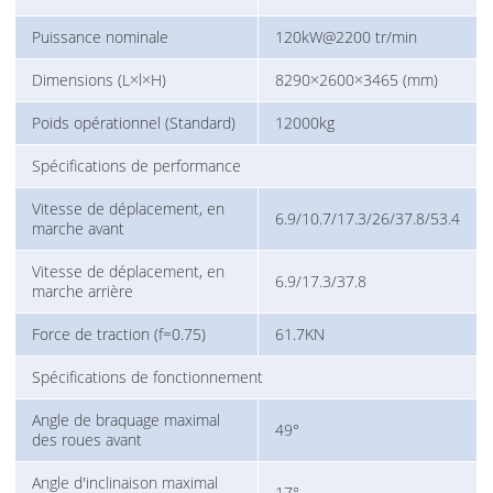
Puissance nominale
120kW@2200 tr/min
Dimensions (L×l×H)
8290×2600×3465 (mm)
Poids opérationnel (Standard)
12000kg
Spécifications de performance
Vitesse de déplacement, en
6.9/10.7/17.3/26/37.8/53.4
marche avant
Vitesse de déplacement, en
6.9/17.3/37.8
marche arrière
Force de traction (f=0.75)
61.7KN
Spécifications de fonctionnement
Angle de braquage maximal
49°
des roues avant
Angle d'inclinaison maximal
17°