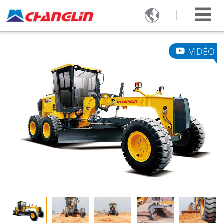

VIDÉO