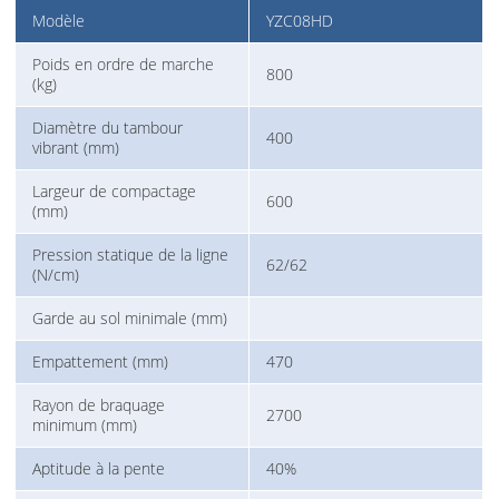
Modèle
YZC08HD
Poids en ordre de marche
800
(kg)
Diamètre du tambour
400
vibrant (mm)
Largeur de compactage
600
(mm)
Pression statique de la ligne
62/62
(N/cm)
Garde au sol minimale (mm)
Empattement (mm)
470
Rayon de braquage
2700
minimum (mm)
Aptitude à la pente
40%