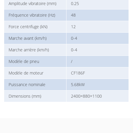
Amplitude vibratoire (mm)
0.25
Fréquence vibratoire (Hz)
48
Force centrifuge (kN)
12
Marche avant (km/h)
0-4
Marche arrière (km/h)
0-4
Modèle de pneu
/
Modèle de moteur
CF186F
Puissance nominale
5.68kW
Dimensions (mm)
2400×880×1100