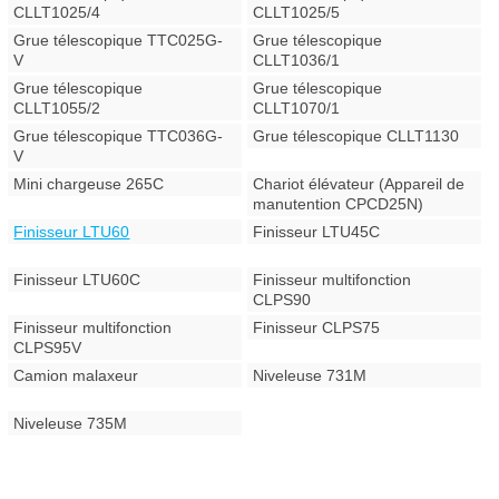
CLLT1025/4
CLLT1025/5
Grue télescopique TTC025G-
Grue télescopique
V
CLLT1036/1
Grue télescopique
Grue télescopique
CLLT1055/2
CLLT1070/1
Grue télescopique TTC036G-
Grue télescopique CLLT1130
V
Mini chargeuse 265C
Chariot élévateur (Appareil de
manutention CPCD25N)
Finisseur LTU60
Finisseur LTU45C
Finisseur LTU60C
Finisseur multifonction
CLPS90
Finisseur multifonction
Finisseur CLPS75
CLPS95V
Camion malaxeur
Niveleuse 731M
Niveleuse 735M