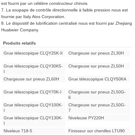
est fourni par un célèbre constructeur chinois.
7. La soupape de contrôle directionnelle à faible pression nous est
fournie par Italy Atos Corporation.
8. Le dispositif de lubrification centralisé nous est fourni par Zhejiang
Huabeier Company.
Produits relatifs
Grue télescopique CLQY25K-II
Chargeuse sur pneus ZL30H
Grue télescopique CLQY30K5-
Chargeuse sur pneus ZL50H
I
Chargeuse sur pneus ZL60H
Grue télescopique CLQY50KA
Grue télescopique CLQY70K-I
Chargeuse sur pneus ZL50G-
6
Grue télescopique CLQY100K-
Chargeuse sur pneus ZL50G-
I
7
Grue télescopique CLQY130K-
Niveleuse PY220H
I
Niveleus 718-5
Finisseur sur chenilles LTU90