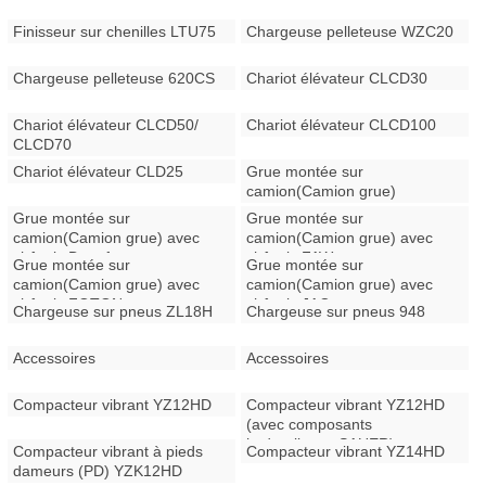
Finisseur sur chenilles LTU75
Chargeuse pelleteuse WZC20
Chargeuse pelleteuse 620CS
Chariot élévateur CLCD30
Chariot élévateur CLCD50/
Chariot élévateur CLCD100
CLCD70
Chariot élévateur CLD25
Grue montée sur
camion(Camion grue)
Grue montée sur
Grue montée sur
camion(Camion grue) avec
camion(Camion grue) avec
châssis Dongfeng
châssis FAW
Grue montée sur
Grue montée sur
camion(Camion grue) avec
camion(Camion grue) avec
châssis FOTON
châssis JAC
Chargeuse sur pneus ZL18H
Chargeuse sur pneus 948
Accessoires
Accessoires
Compacteur vibrant YZ12HD
Compacteur vibrant YZ12HD
(avec composants
hydrauliques SAUER)
Compacteur vibrant à pieds
Compacteur vibrant YZ14HD
dameurs (PD) YZK12HD