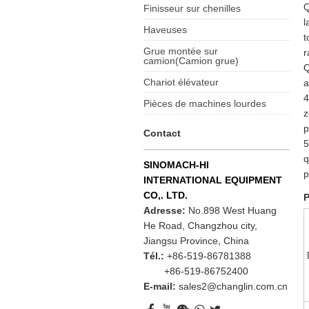
Q
Finisseur sur chenilles
l
Haveuses
t
Grue montée sur
r
camion(Camion grue)
Q
Chariot élévateur
a
4
Pièces de machines lourdes
z
p
Contact
5
q
SINOMACH-HI
p
INTERNATIONAL EQUIPMENT
CO,. LTD.
P
Adresse:
No.898 West Huang
He Road, Changzhou city,
Jiangsu Province, China
Tél.:
+86-519-86781388
+86-519-86752400
E-mail:
sales2@changlin.com.cn