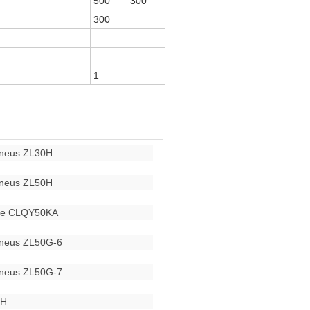
500
300
300
1
pneus ZL30H
pneus ZL50H
que CLQY50KA
pneus ZL50G-6
pneus ZL50G-7
0H