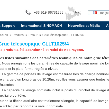
+86-519-86781388
Sites
Françai
t Support
International SINOMACH
Nouvelles et Média
A
internationaux:
ccueil
Produits
Retour
Grue télescopique CLLT1025/4
Grue télescopique CLLT1025/4
e produit a été abandonné et retiré de nos rayons.
es listes suivantes des paramètres techniques de notre grue tél
. Nous enregistrons les paramètres de capacité de levage nominale lors
table et la plate-forme réglée à niveau.
. La gamme de portées de levage est mesurée lors de charge nominale
e charge d'un long bras de 10,28m, veuillez vous assurer que toutes l
étractées.
. La capacité de levage nominale inclut le poids du crochet de levage 
uxiliaire de 70kg.
uand la flèche auxiliaire est totalement allongée, la capacité de levag
e 400kg par rapport à la valeur nominale.