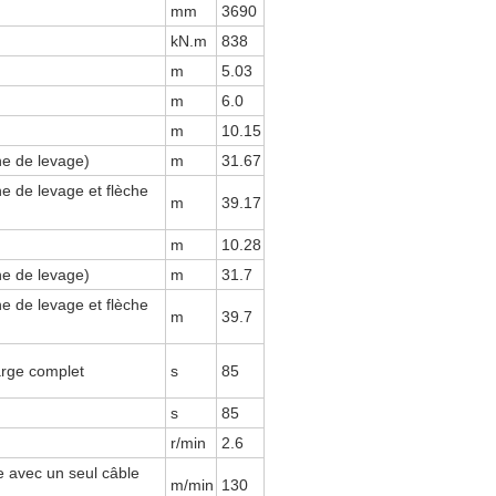
mm
3690
kN.m
838
m
5.03
m
6.0
m
10.15
he de levage)
m
31.67
he de levage et flèche
m
39.17
m
10.28
he de levage)
m
31.7
he de levage et flèche
m
39.7
rge complet
s
85
s
85
r/min
2.6
e avec un seul câble
m/min
130