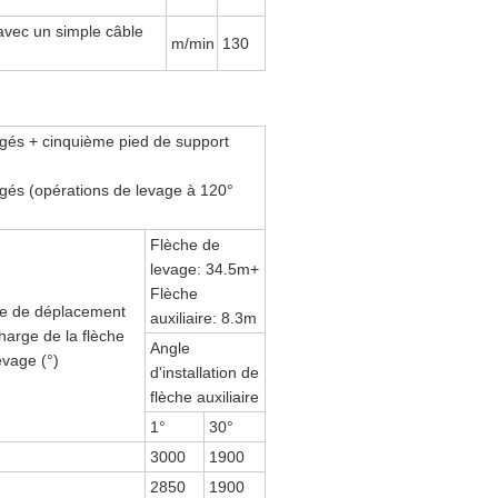
e avec un simple câble
m/min
130
ngés + cinquième pied de support
ngés (opérations de levage à 120°
Flèche de
levage: 34.5m+
Flèche
e de déplacement
auxiliaire: 8.3m
harge de la flèche
Angle
evage (°)
d'installation de
flèche auxiliaire
1°
30°
3000
1900
2850
1900