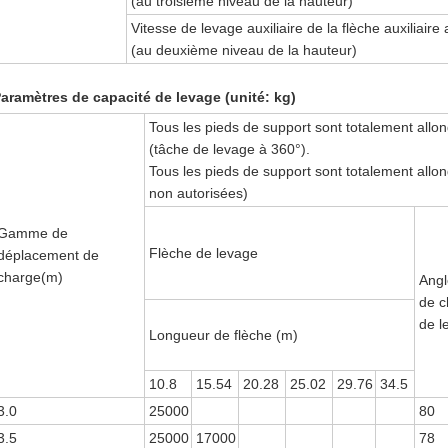
(au troisième niveau de la hauteur)
Vitesse de levage auxiliaire de la flèche auxiliair
(au deuxième niveau de la hauteur)
aramètres de capacité de levage (unité: kg)
Tous les pieds de support sont totalement allo
(tâche de levage à 360°).
Tous les pieds de support sont totalement allo
non autorisées)
Gamme de
Flèche de levage
déplacement de
charge(m)
Angl
de c
de l
Longueur de flèche (m)
10.8
15.54
20.28
25.02
29.76
34.5
3.0
25000
80
3.5
25000
17000
78