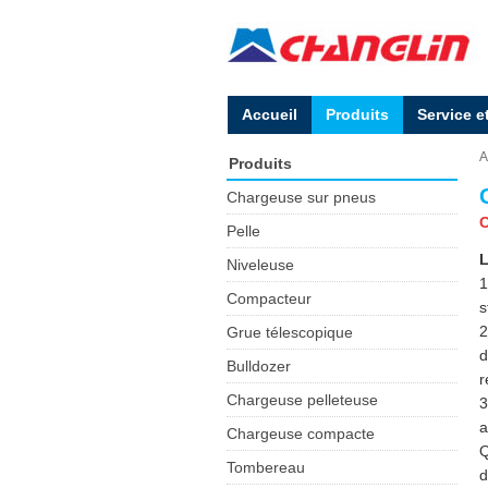
Accueil
Produits
Service e
A
Produits
Chargeuse sur pneus
C
Pelle
L
Niveleuse
1
Compacteur
s
2
Grue télescopique
d
Bulldozer
r
Chargeuse pelleteuse
3
a
Chargeuse compacte
Q
Tombereau
d