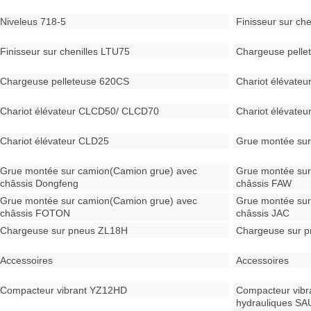
Niveleus 718-5
Finisseur sur ch
Finisseur sur chenilles LTU75
Chargeuse pell
Chargeuse pelleteuse 620CS
Chariot élévate
Chariot élévateur CLCD50/ CLCD70
Chariot élévate
Chariot élévateur CLD25
Grue montée sur
Grue montée sur camion(Camion grue) avec
Grue montée sur
châssis Dongfeng
châssis FAW
Grue montée sur camion(Camion grue) avec
Grue montée sur
châssis FOTON
châssis JAC
Chargeuse sur pneus ZL18H
Chargeuse sur p
Accessoires
Accessoires
Compacteur vibrant YZ12HD
Compacteur vibr
hydrauliques SA