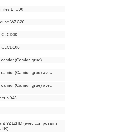
enilles LTU90
eteuse WZC20
ur CLCD30
ur CLCD100
 camion(Camion grue)
 camion(Camion grue) avec
 camion(Camion grue) avec
neus 948
ant YZ12HD (avec composants
UER)