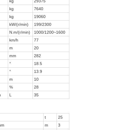
kg
29375
kg
7640
kg
19060
kW/(r/min)
199/2300
N.m/(r/min)
1000/1200~1600
km/h
77
m
20
mm
282
°
18.5
°
13.9
m
10
%
28
m
L
35
t
25
mum
m
3