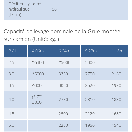
Débit du système
hydraulique
60
(L/min)
Capacité de levage nominale de la Grue montée
sur camion (Unité: kg.f)
R / L
4.06m
6.64m
9.22m
11.8m
2.5
*6300
*5000
3000
3.0
*5000
3350
2750
2160
3.5
4000
3020
2520
1990
(3.79)
4.0
2750
2310
1830
3800
4.5
2500
2120
1680
5.0
2280
1950
1540