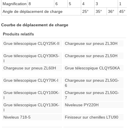
Magnification
8
6
5
4
3
1
Angle de déplacement de charge
25°
35°
36°
45°
Courbe de déplacement de charge
Produits relatifs
Grue télescopique CLQY25K-II
Chargeuse sur pneus ZL30H
Grue télescopique CLQY30K5-
Chargeuse sur pneus ZL50H
I
Chargeuse sur pneus ZL60H
Grue télescopique CLQY50KA
Grue télescopique CLQY70K-I
Chargeuse sur pneus ZL50G-
6
Grue télescopique CLQY100K-
Chargeuse sur pneus ZL50G-
I
7
Grue télescopique CLQY130K-
Niveleuse PY220H
I
Niveleus 718-5
Finisseur sur chenilles LTU90