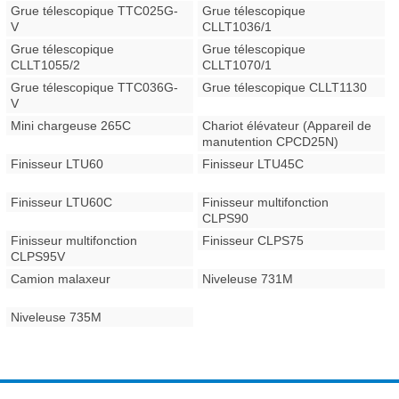
Grue télescopique TTC025G-
Grue télescopique
V
CLLT1036/1
Grue télescopique
Grue télescopique
CLLT1055/2
CLLT1070/1
Grue télescopique TTC036G-
Grue télescopique CLLT1130
V
Mini chargeuse 265C
Chariot élévateur (Appareil de
manutention CPCD25N)
Finisseur LTU60
Finisseur LTU45C
Finisseur LTU60C
Finisseur multifonction
CLPS90
Finisseur multifonction
Finisseur CLPS75
CLPS95V
Camion malaxeur
Niveleuse 731M
Niveleuse 735M