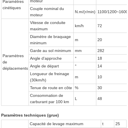
moteur
Paramètres
cinétiques
Couple nominal du
N.m/(r/min)
1100/1200~160
moteur
Vitesse de conduite
km/h
72
maximum
Diamètre de braquage
m
20
minimum
Garde au sol minimum
mm
282
Paramètres
Angle d'approche
°
18
de
Angle de départ
°
14
déplacements
Longueur de freinage
m
10
(30km/h)
Tenue de route en côte
%
30
Consommation de
L
48
carburant par 100 km
Paramètres techniques (grue)
Capacité de levage maximum
t
25