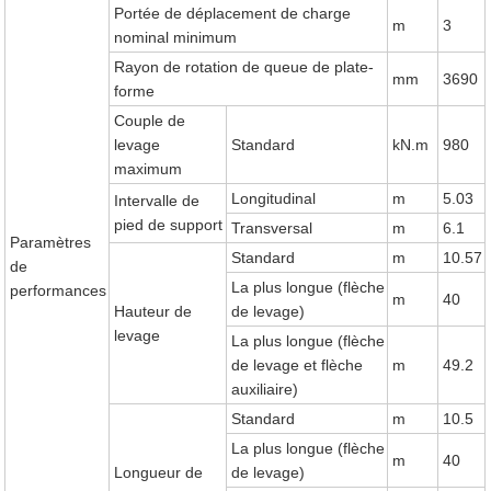
Portée de déplacement de charge
m
3
nominal minimum
Rayon de rotation de queue de plate-
mm
3690
forme
Couple de
levage
Standard
kN.m
980
maximum
Longitudinal
m
5.03
Intervalle de
pied de support
Transversal
m
6.1
Paramètres
Standard
m
10.57
de
La plus longue (flèche
performances
m
40
Hauteur de
de levage)
levage
La plus longue (flèche
de levage et flèche
m
49.2
auxiliaire)
Standard
m
10.5
La plus longue (flèche
m
40
Longueur de
de levage)