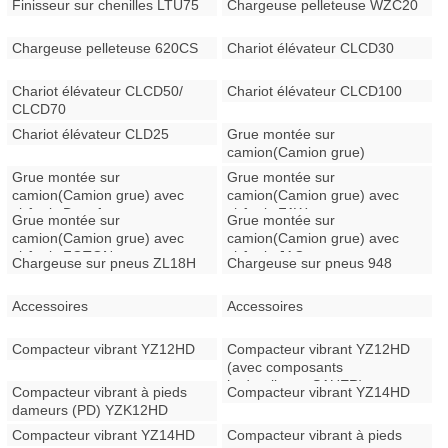
Finisseur sur chenilles LTU75
Chargeuse pelleteuse WZC20
Chargeuse pelleteuse 620CS
Chariot élévateur CLCD30
Chariot élévateur CLCD50/
Chariot élévateur CLCD100
CLCD70
Chariot élévateur CLD25
Grue montée sur
camion(Camion grue)
Grue montée sur
Grue montée sur
camion(Camion grue) avec
camion(Camion grue) avec
châssis Dongfeng
châssis FAW
Grue montée sur
Grue montée sur
camion(Camion grue) avec
camion(Camion grue) avec
châssis FOTON
châssis JAC
Chargeuse sur pneus ZL18H
Chargeuse sur pneus 948
Accessoires
Accessoires
Compacteur vibrant YZ12HD
Compacteur vibrant YZ12HD
(avec composants
hydrauliques SAUER)
Compacteur vibrant à pieds
Compacteur vibrant YZ14HD
dameurs (PD) YZK12HD
Compacteur vibrant YZ14HD
Compacteur vibrant à pieds