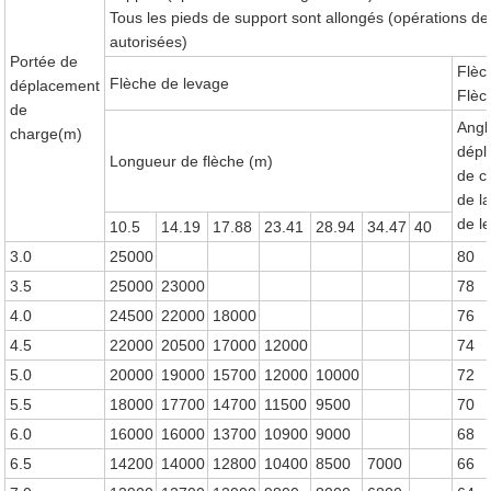
Tous les pieds de support sont allongés (opérations d
autorisées)
Portée de
Flèc
Flèche de levage
déplacement
Flèc
de
Angl
charge(m)
dépl
Longueur de flèche (m)
de c
de la
de l
10.5
14.19
17.88
23.41
28.94
34.47
40
3.0
25000
80
3.5
25000
23000
78
4.0
24500
22000
18000
76
4.5
22000
20500
17000
12000
74
5.0
20000
19000
15700
12000
10000
72
5.5
18000
17700
14700
11500
9500
70
6.0
16000
16000
13700
10900
9000
68
6.5
14200
14000
12800
10400
8500
7000
66